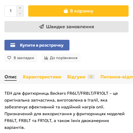
В корзину
Швидке замовлення
Купити в розстрочку
В закладки
До порівняння
Опис
Характеристики
Відгуки
Питання-відп
0
ТЕН для фритюрниць Beckers FR6LT/FR8LT/FR10LT – це
оригінальна запчастина, виготовлена в Італії, яка
забезпечує ефективний та надійний нагрів олії.
Призначений для використання у фритюрницях моделей
FR6LT, FR8LT та FR10LT, а також їхніх двокамерних
варіантів.