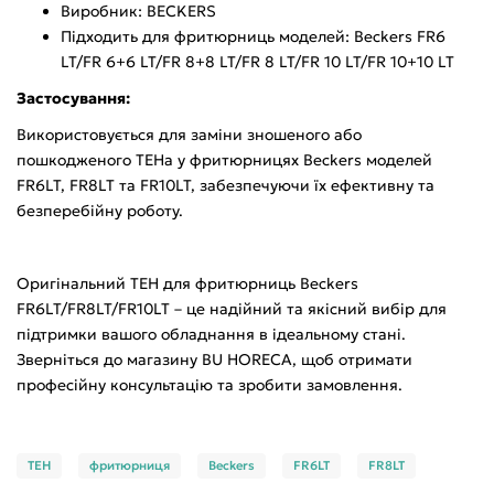
Виробник: BECKERS
Підходить для фритюрниць моделей: Beckers FR6
LT/FR 6+6 LT/FR 8+8 LT/FR 8 LT/FR 10 LT/FR 10+10 LT
Застосування:
Використовується для заміни зношеного або
пошкодженого ТЕНа у фритюрницях Beckers моделей
FR6LT, FR8LT та FR10LT, забезпечуючи їх ефективну та
безперебійну роботу.
Оригінальний ТЕН для фритюрниць Beckers
FR6LT/FR8LT/FR10LT – це надійний та якісний вибір для
підтримки вашого обладнання в ідеальному стані.
Зверніться до магазину BU HORECA, щоб отримати
професійну консультацію та зробити замовлення.
ТЕН
фритюрниця
Beckers
FR6LT
FR8LT