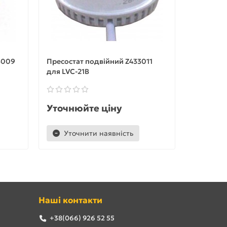
3009
Пресостат подвійний Z433011
Пресоста
для LVC-21B
для Fagor
Уточнюйте ціну
Уточню
Уточнити наявність
Уточ
Наші контакти
+38(066) 926 52 55