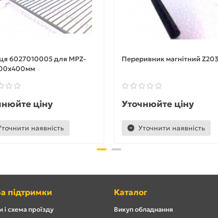
ця 6027010005 для MPZ-
Переривник магнітний Z20
600х400мм
чнюйте ціну
Уточнюйте ціну
Уточнити наявність
Уточнити наявність
а підтримки
Каталог
 і схема проїзду
Викуп обладнання