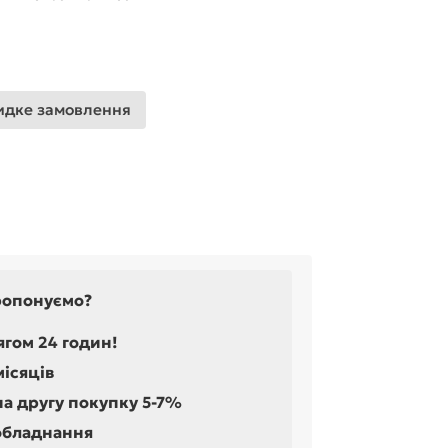
дке замовлення
ропонуємо?
ягом 24 годин!
місяців
на другу покупку 5-7%
обладнання