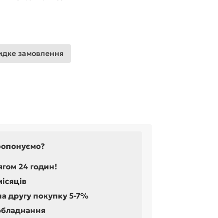
дке замовлення
ропонуємо?
ягом 24 годин!
місяців
на другу покупку 5-7%
обладнання