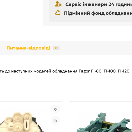
Сервіс інженери 24 години
Підмінний фонд обладнання 
Питання-відповіді
0
ть до наступних моделей обладнання Fagor FI-80, FI-100, FI-120,