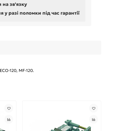
 на зв'язку
у разі поломки під час гарантії
 ECO-120, MF-120.