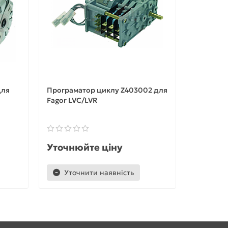
для
Програматор циклу Z403002 для
Програма
Fagor LVC/LVR
Z7283020
120T/ECO
Уточнюйте ціну
Уточню
Уточнити наявність
Уточ