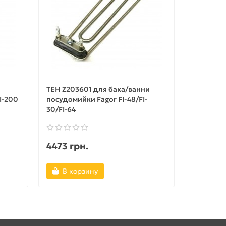
ТЕН Z203601 для бака/ванни
ТЕН Z241
I-200
посудомийки Fagor FI-48/FI-
для посу
30/FI-64
64/80/10
4473 грн.
4464 г
В корзину
В ко