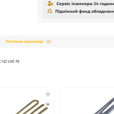
Сервіс інженери 24 години
Підмінний фонд обладнання 
Питання-відповіді
0
-12/ LVC-15