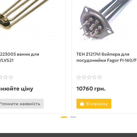
223005 ванни для
ТЕН Z121741 бойлера для
/LVS21
посудомийки Fagor FI-160/F
чнюйте ціну
10760 грн.
Уточнити наявність
В корзину