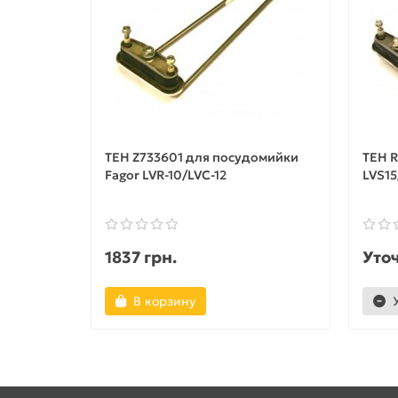
ТЕН Z733601 для посудомийки
ТЕН R
Fagor LVR-10/LVC-12
LVS15
1837 грн.
Уто
В корзину