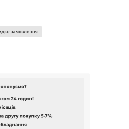
дке замовлення
ропонуємо?
ягом 24 годин!
місяців
на другу покупку 5-7%
обладнання