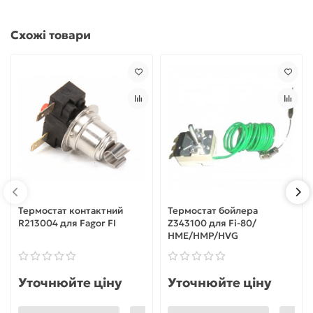
Схожі товари
Термостат контактний
Термостат бойлера
R213004 для Fagor FI
Z343100 для Fi-80/
HME/HMP/HVG
Уточнюйте ціну
Уточнюйте ціну