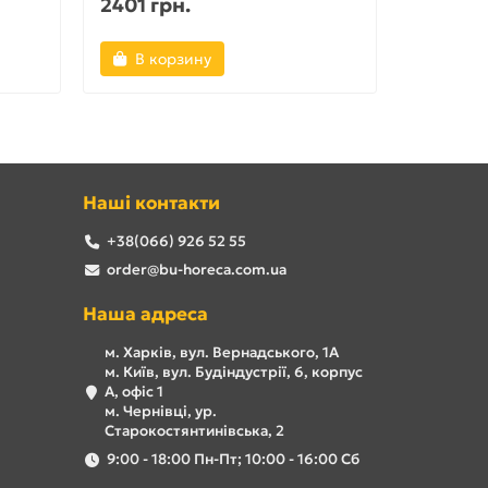
2401 грн.
1995 гр
В корзину
В ко
Наші контакти
+38(066) 926 52 55
order@bu-horeca.com.ua
Наша адреса
м. Харків, вул. Вернадського, 1А
м. Київ, вул. Будіндустрії, 6, корпус
А, офіс 1
м. Чернівці, ур.
Старокостянтинівська, 2
9:00 - 18:00 Пн-Пт; 10:00 - 16:00 Сб