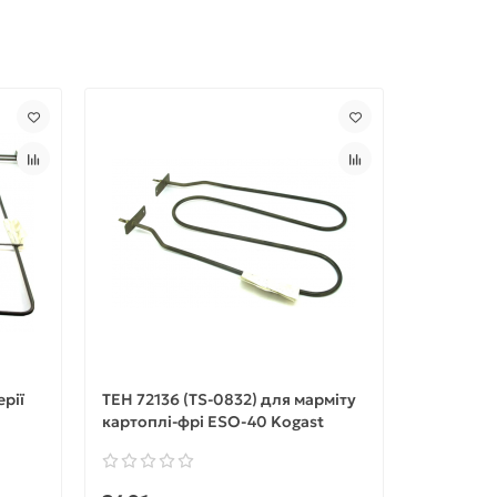
ерії
ТЕН 72136 (TS-0832) для марміту
Термоста
картоплі-фрі ESO-40 Kogast
фритюрни