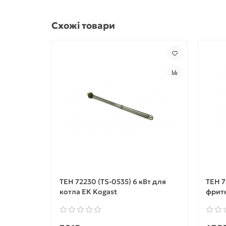
Схожі товари
ТЕН 72230 (TS-0535) 6 кВт для
ТЕН 7
котла ЕК Kogast
фритю