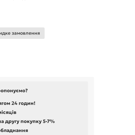
дке замовлення
ропонуємо?
ягом 24 годин!
місяців
на другу покупку 5-7%
обладнання