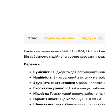
Опис
Характеристики
Відгуки
0
Пакетний перемикач 73448 (TS-0461) EGO 42.0440
Він забезпечує надійне та зручне керування ре
Переваги:
Сумісність:
Підходить для популярних мод
Надійність:
Виготовлений з якісних матеріа
Зручність використання:
4 робочі положен
Висока комутація:
16А забезпечує стабільн
Міцність:
Пластиковий корпус забезпечує міц
Гарантія якості:
Від магазину BU HORECA.
Швидка доставка:
Оперативна доставка по