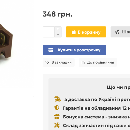
348 грн.
Шви
В корзину
Купити в розстрочку
В закладки
До порівняння
Що ми п
а доставка по Україні прот
Гарантія на обладнання 12 
Бонусна система - знижка 
Склад запчастин під ваше 