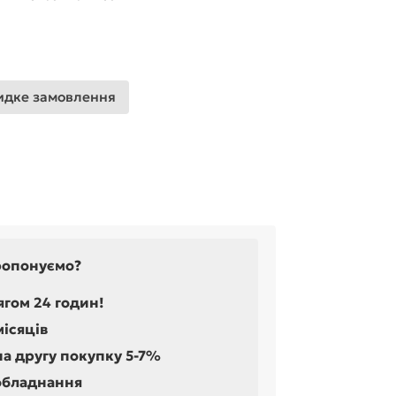
дке замовлення
ропонуємо?
ягом 24 годин!
місяців
на другу покупку 5-7%
обладнання