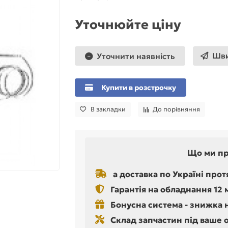
Уточнюйте ціну
Шви
Уточнити наявність
Купити в розстрочку
В закладки
До порівняння
Що ми п
а доставка по Україні прот
Гарантія на обладнання 12 
Бонусна система - знижка 
Склад запчастин під ваше 