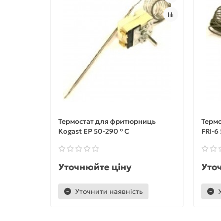
Термостат для фритюрниць
Термо
Kogast EP 50-290 ° C
FRI-6
Уточнюйте ціну
Уто
Уточнити наявність