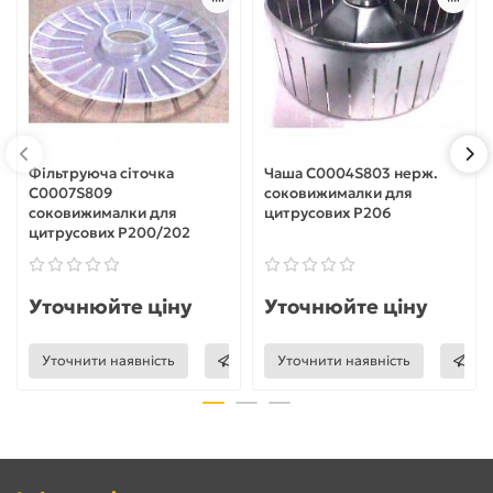
Фільтруюча сіточка
Чаша C0004S803 нерж.
C0007S809
соковижималки для
соковижималки для
цитрусових Р206
цитрусових Р200/202
Уточнюйте ціну
Уточнюйте ціну
Уточнити наявність
Уточнити наявність