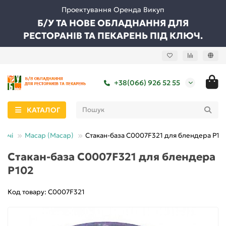
Проектування Оренда Викуп
Б/У ТА НОВЕ ОБЛАДНАННЯ ДЛЯ
РЕСТОРАНІВ ТА ПЕКАРЕНЬ ПІД КЛЮЧ.
+38(066) 926 52 55
КАТАЛОГ
уючі
Масар (Macap)
Стакан-база C0007F321 для блендера P10
Стакан-база C0007F321 для блендера
P102
Код товару: C0007F321