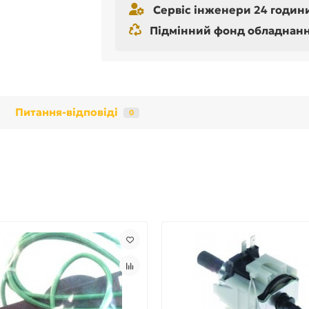
Сервіс інженери 24 години
Підмінний фонд обладнання 
Питання-відповіді
0