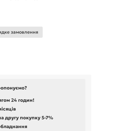
дке замовлення
ропонуємо?
ягом 24 годин!
місяців
на другу покупку 5-7%
обладнання