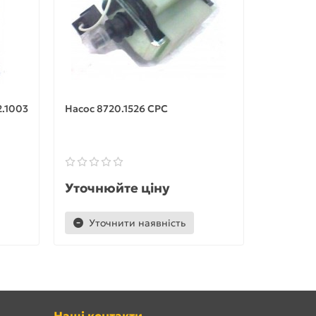
2.1003
Насос 8720.1526 СРС
Насос оч
56.00.15
Уточнюйте ціну
Уточню
Уточнити наявність
Уточ