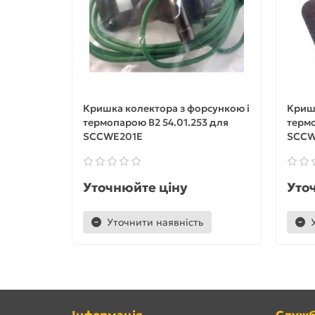
Кришка колектора з форсункою і
Кришк
термопарою B2 54.01.253 для
термо
SCCWE201E
SCCW
Уточнюйте ціну
Уто
Уточнити наявність