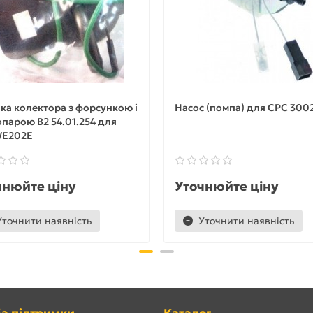
а колектора з форсункою і
Насос (помпа) для CPC 300
парою B2 54.01.254 для
E202E
чнюйте ціну
Уточнюйте ціну
Уточнити наявність
Уточнити наявність