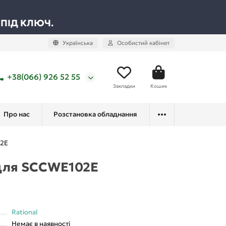
 ПІД КЛЮЧ.
Українська
Особистий кабінет
+38(066) 926 52 55
Закладки
Кошик
Про нас
Розстановка обладнання
02E
 для SCCWE102E
Rational
Немає в наявності