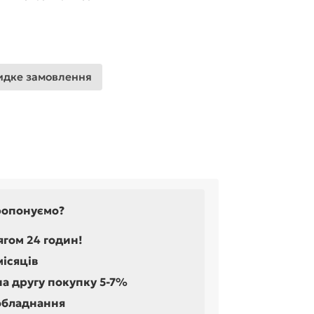
дке замовлення
ропонуємо?
ягом 24 годин!
місяців
на другу покупку 5-7%
обладнання