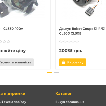
н CL55D 400v
Двигун Robot Coupe 3114/31
CL50D CL50E
чнюйте ціну
20035 грн.
Уточнити наявність
В корзину
а підтримки
Каталог
 і схема проїзду
Викуп обладнання