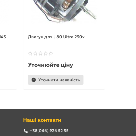
14S
Двигун для J 80 Ultra 230v
Завантаж
штовхачі
Уточнюйте ціну
Уточню
Уточнити наявність
Уточ
Наші контакти
+38(066) 926 52 55