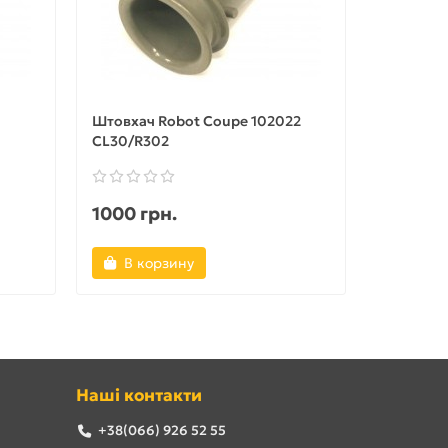
Штовхач Robot Coupe 102022
Штовхач 
CL30/R302
CL30A/Bi
1000 грн.
869 гр
В корзину
В ко
Наші контакти
+38(066) 926 52 55