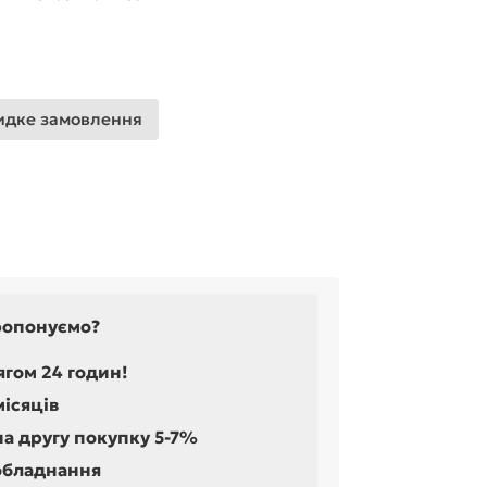
дке замовлення
ропонуємо?
ягом 24 годин!
місяців
на другу покупку 5-7%
обладнання