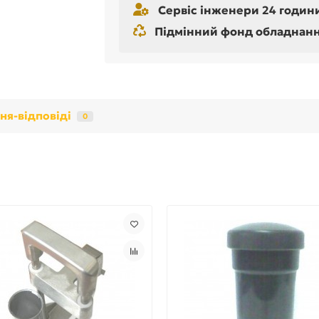
Сервіс інженери 24 години
Підмінний фонд обладнання 
ня-відповіді
0