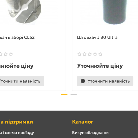
ач в зборі CL52
Штовхач J 80 Ultra
чнюйте ціну
Уточнюйте ціну
Уточнити наявність
Уточнити наявність
а підтримки
Каталог
 і схема проїзду
Викуп обладнання