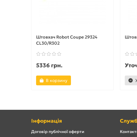
Штовхач Robot Coupe 29324
Штовх
CL30/R302
5336 грн.
Уто
В корзину
Інформація
Служб
Договір публічної оферти
Контакти