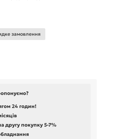
дке замовлення
ропонуємо?
ягом 24 годин!
місяців
на другу покупку 5-7%
обладнання