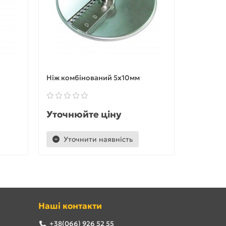
Ніж комбінований 5х10мм
Робоча к
Уточнюйте ціну
Уточню
Уточнити наявність
Уточ
Наші контакти
+38(066) 926 52 55