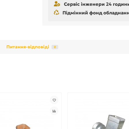
Сервіс інженери 24 години
Підмінний фонд обладнання 
Питання-відповіді
0