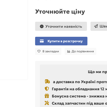
Уточнюйте ціну
Шви
Уточнити наявність
Купити в розстрочку
В закладки
До порівняння
Що ми п
а доставка по Україні прот
Гарантія на обладнання 12 
Бонусна система - знижка 
Склад запчастин під ваше 