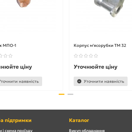
х МПО-1
Корпус м'ясорубки ТМ 32
чнюйте ціну
Уточнюйте ціну
Уточнити наявність
Уточнити наявність
а підтримки
Каталог
 і схема проїзду
Викуп обладнання