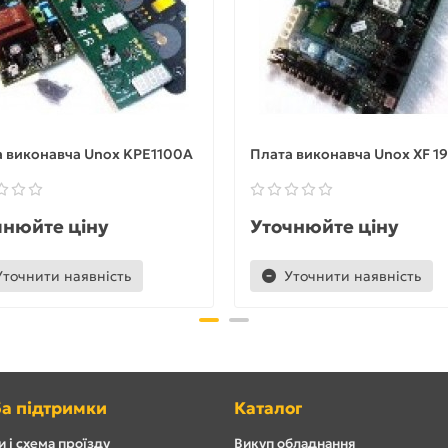
а виконавча Unox KPE1100A
Плата виконавча Unox XF 1
чнюйте ціну
Уточнюйте ціну
Уточнити наявність
Уточнити наявність
а підтримки
Каталог
 і схема проїзду
Викуп обладнання