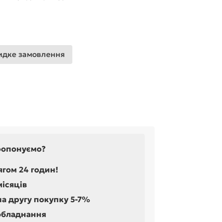
дке замовлення
ропонуємо?
ягом 24 годин!
місяців
на другу покупку 5-7%
обладнання