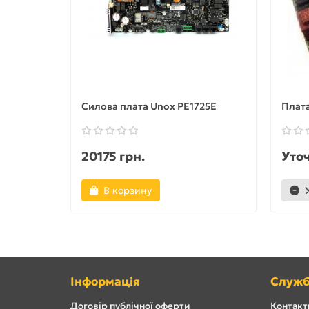
Силова плата Unox PE1725E
Плат
20175 грн.
Уто
В корзину
Інформація
Служб
Договір публічної оферти
Контакти