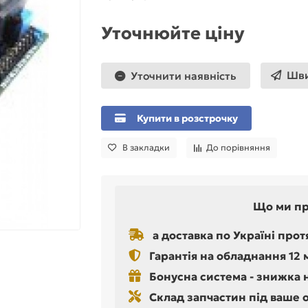
Уточнюйте ціну
Шви
Уточнити наявність
Купити в розстрочку
В закладки
До порівняння
Що ми п
а доставка по Україні прот
Гарантія на обладнання 12 
Бонусна система - знижка 
Склад запчастин під ваше 