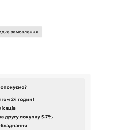
дке замовлення
ропонуємо?
ягом 24 годин!
місяців
на другу покупку 5-7%
обладнання