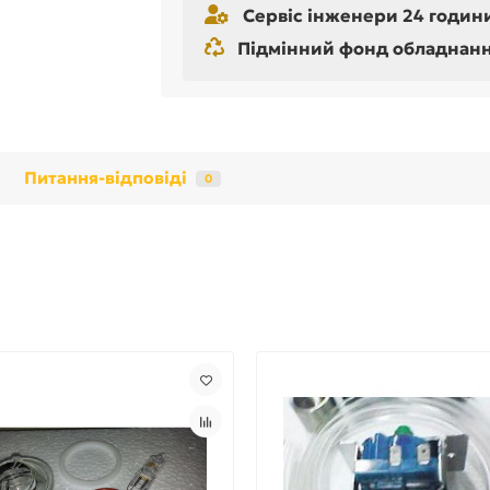
Сервіс інженери 24 години
Підмінний фонд обладнання 
Питання-відповіді
0