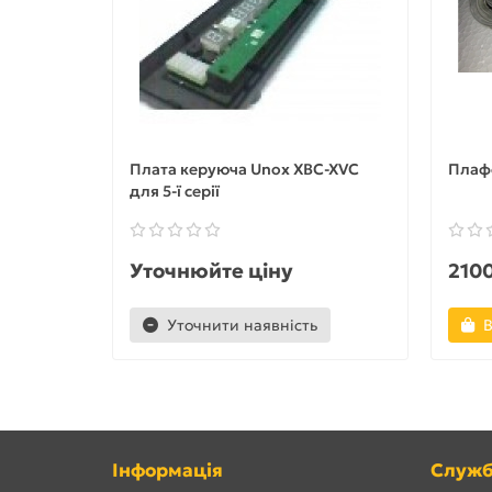
Плата керуюча Unox XBC-XVC
Плаф
для 5-ї серії
Уточнюйте ціну
2100
Уточнити наявність
В
Інформація
Служб