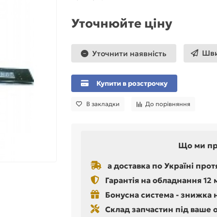
Уточнюйте ціну
Шви
Уточнити наявність
Купити в розстрочку
В закладки
До порівняння
Що ми п
а доставка по Україні прот
Гарантія на обладнання 12 
Бонусна система - знижка 
Склад запчастин під ваше 