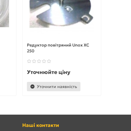
Редуктор повітряний Unox XC
Редуктор
250
Unox
Уточнюйте ціну
Уточню
Уточнити наявність
Уточ
Наші контакти