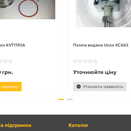
он KVT1195A
Помпа водяна Unox XC665
 грн.
Уточнюйте ціну
 корзину
Уточнити наявність
а підтримки
Каталог