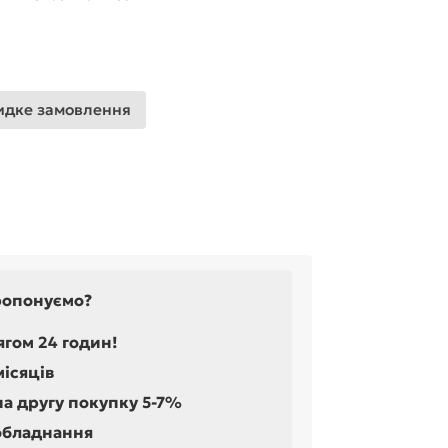
дке замовлення
ропонуємо?
ягом 24 годин!
місяців
на другу покупку 5-7%
обладнання