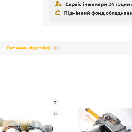
Сервіс інженери 24 години
Підмінний фонд обладнання 
Питання-відповіді
0