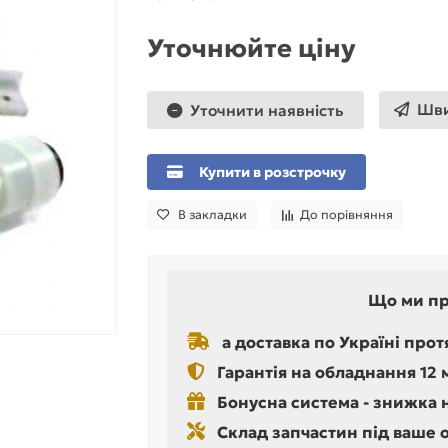
Уточнюйте ціну
Шви
Уточнити наявність
Купити в розстрочку
В закладки
До порівняння
Що ми п
а доставка по Україні прот
Гарантія на обладнання 12 
Бонусна система - знижка 
Склад запчастин під ваше 