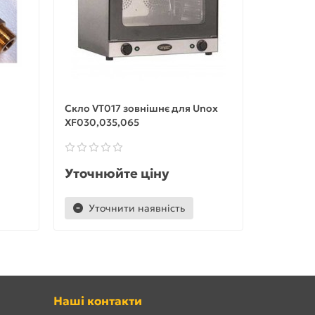
Скло VT017 зовнішнє для Unox
Скло VT0
XF030,035,065
XF030,03
Уточнюйте ціну
Уточню
Уточнити наявність
Уточ
Наші контакти