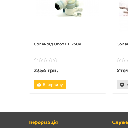
Соленоїд Unox EL1250A
Солен
2354 грн.
Уто
В корзину
Інформація
Служб