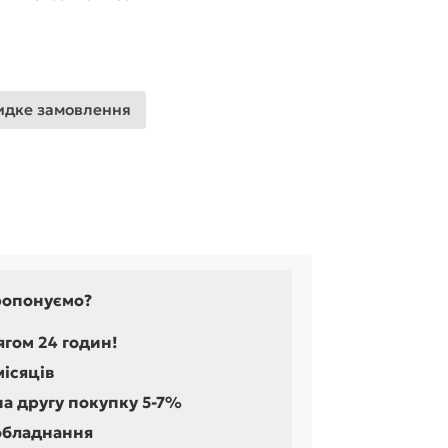
дке замовлення
ропонуємо?
ягом 24 годин!
місяців
на другу покупку 5-7%
обладнання