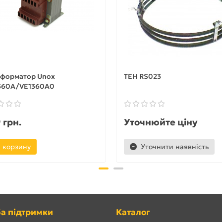
сформатор Unox
ТЕН RS023
360A/VE1360A0
 грн.
Уточнюйте ціну
 корзину
Уточнити наявність
а підтримки
Каталог