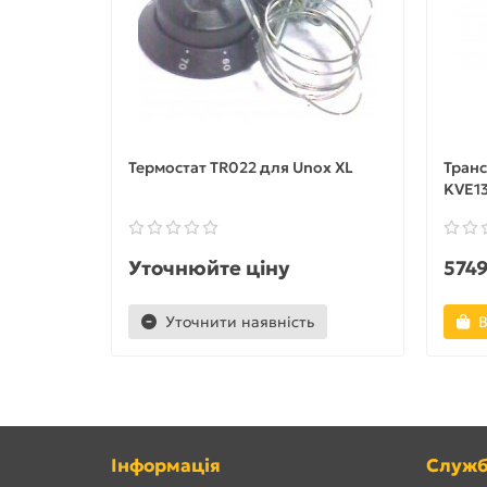
Термостат TR022 для Unox XL
Тран
KVE1
Уточнюйте ціну
5749
Уточнити наявність
В
Інформація
Служб