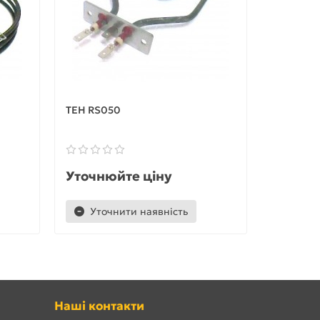
ТЕН RS050
ТЕН RS0
Уточнюйте ціну
Уточню
Уточнити наявність
Уточ
Наші контакти