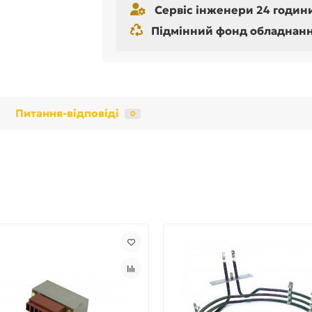
Сервіс інженери 24 години
Підмінний фонд обладнання 
Питання-відповіді
0