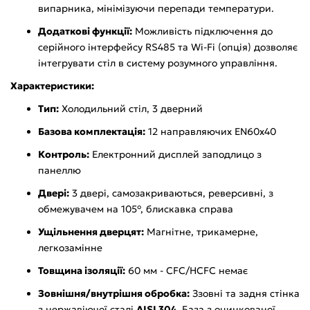
випарника, мінімізуючи перепади температури.
Додаткові функції:
Можливість підключення до
серійного інтерфейсу RS485 та Wi-Fi (опція) дозволяє
інтегрувати стіл в систему розумного управління.
Характеристики:
Тип:
Холодильний стіл, 3 дверний
Базова комплектація:
12 направляючих EN60x40
Контроль:
Електронний дисплей заподлицо з
панеллю
Двері:
3 двері, самозакриваються, реверсивні, з
обмежувачем на 105°, блискавка справа
Ущільнення дверцят:
Магнітне, трикамерне,
легкозамінне
Товщина ізоляції:
60 мм - CFC/HCFC немає
Зовнішня/внутрішня обробка:
Ззовні та задня стінка
з нержавіючої сталі
AISI 304
. База з оцинкованої