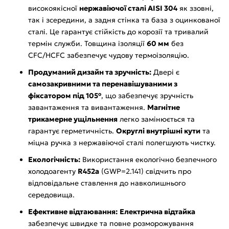
високоякісної
нержавіючої сталі AISI 304
як ззовні,
так і зсередини, а задня стінка та база з оцинкованої
сталі. Це гарантує стійкість до корозії та тривалий
термін служби. Товщина ізоляції
60 мм
без
CFC/HCFC забезпечує чудову термоізоляцію.
Продуманий дизайн та зручність:
Двері є
самозакривними та перенавішуваними з
фіксатором під 105°
, що забезпечує зручність
завантаження та вивантаження.
Магнітне
трикамерне ущільнення
легко замінюється та
гарантує герметичність.
Округлі внутрішні кути
та
міцна ручка з нержавіючої сталі полегшують чистку.
Екологічність:
Використання екологічно безпечного
холодоагенту
R452a
(GWP=2.141) свідчить про
відповідальне ставлення до навколишнього
середовища.
Ефективне відтаювання:
Електрична відтайка
забезпечує швидке та повне розморожування