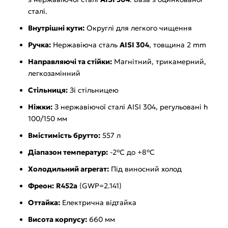
сталі.
Внутрішні кути:
Округлі для легкого чищення
Ручка:
Нержавіюча сталь
AISI 304
, товщина 2 mm
Направляючі та стійки:
Магнітний, трикамерний,
легкозамінний
Стільниця:
Зі стільницею
Ніжки:
З нержавіючої сталі AISI 304, регульовані h
100/150 мм
Вмістимість брутто:
557 л
Діапазон температур:
-2°C до +8°C
Холодильний агрегат:
Під виносний холод
Фреон:
R452a
(GWP=2.141)
Оттайка:
Електрична відтайка
Висота корпусу:
660 мм