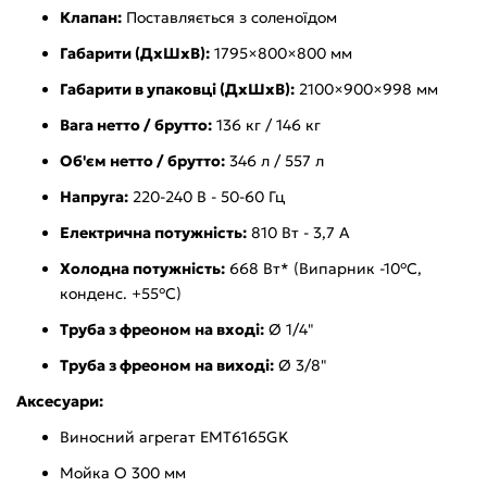
Клапан:
Поставляється з соленоїдом
Габарити (ДхШхВ):
1795×800×800 мм
Габарити в упаковці (ДхШхВ):
2100×900×998 мм
Вага нетто / брутто:
136 кг / 146 кг
Об'єм нетто / брутто:
346 л / 557 л
Напруга:
220-240 В - 50-60 Гц
Електрична потужність:
810 Вт - 3,7 А
Холодна потужність:
668 Вт* (Випарник -10°C,
конденс. +55°C)
Труба з фреоном на вході:
Ø 1/4"
Труба з фреоном на виході:
Ø 3/8"
Аксесуари:
Виносний агрегат EMT6165GK
Мойка O 300 мм