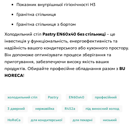
Показник внутрішньої гігієнічності Н3
Гранітна стільниця
Гранітна стільниця з бортом
Холодильний стіл
Pastry EN60x40 без стільниці
– це
інвестиція у функціональність, енергоефективність та
надійність вашого кондитерського або кухонного простору.
Він допоможе оптимізувати процеси зберігання та
приготування, забезпечуючи високу якість ваших
продуктів. Обирайте професійне обладнання разом з
BU
HORECA
!
холодильний стіл
Pastry
EN60x40
професійний
3 дверний
нержавійка
R452a
під виносний холод
HoReCa
для кондитерської
для пекарні
низький