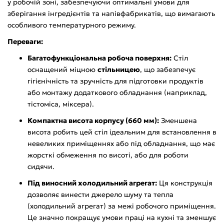
у робочій зоні, забезпечуючи оптимальні умови для
зберігання інгредієнтів та напівфабрикатів, що вимагають
особливого температурного режиму.
Переваги:
Багатофункціональна робоча поверхня:
Стіл
оснащений міцною
стільницею
, що забезпечує
гігієнічність та зручність для підготовки продуктів
або монтажу додаткового обладнання (наприклад,
тістоміса, міксера).
Компактна висота корпусу (660 мм):
Зменшена
висота робить цей стіл ідеальним для встановлення в
невеликих приміщеннях або під обладнання, що має
жорсткі обмеження по висоті, або для роботи
сидячи.
Під виносний холодильний агрегат:
Ця конструкція
дозволяє винести джерело шуму та тепла
(холодильний агрегат) за межі робочого приміщення.
Це значно покращує умови праці на кухні та зменшує