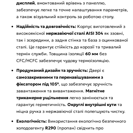
дисплей
, вмонтований врівень з панеллю,
забезпечує легке та точне налаштування параметрів,
а також візуальний контроль за роботою столу.
Надійність та довговічність:
Корпус виготовлений з
високоякісної
нержавіючої сталі AISI 304
як ззовні,
так і зсередини, а задня стінка та база з оцинкованої
сталі. Це гарантує стійкість до корозії та тривалий
термін служби. Товщина ізоляції
60 мм
без
CFC/HCFC забезпечує чудову термоізоляцію.
Продуманий дизайн та зручність:
Двері є
самозакривними та перенавішуваними з
фіксатором під 105°
, що забезпечує зручність
завантаження та вивантаження.
Магнітне
трикамерне ущільнення
легко замінюється та
гарантує герметичність.
Округлі внутрішні кути
та
міцна ручка з нержавіючої сталі полегшують чистку.
Екологічність:
Використання екологічно безпечного
холодоагенту
R290
(пропан) свідчить про