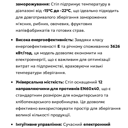
заморожування:
Стіл підтримує температуру в
діапазоні від
-15°C до -22°C
, що ідеально підходить
для довготривалого зберігання заморожених
м'ясних, рибних, овочевих, фруктових
напівфабрикатів та готових страв.
Висока енергоефективність:
Завдяки класу
енергоефективності
E
та річному споживанню
3626
кВт/год
, ця модель дозволяє економити на
електроенергії, що є важливим для оптимізації
витрат на підприємстві, враховуючи низькі
температури зберігання.
Універсальна місткість:
Стіл оснащений
12
направляючими для противнів EN60x40
, що є
стандартним розміром для кондитерського та
хлібопекарського виробництва. Це дозволяє
ефективно використовувати простір для зберігання
великої кількості продукції.
Інтуїтивне управління:
Сучасний
електронний