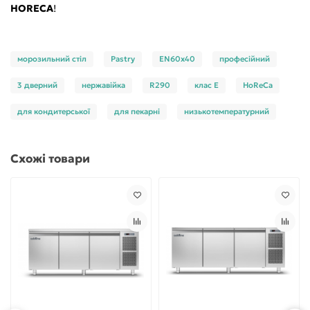
HORECA
!
морозильний стіл
Pastry
EN60x40
професійний
3 дверний
нержавійка
R290
клас E
HoReCa
для кондитерської
для пекарні
низькотемпературний
Схожі товари