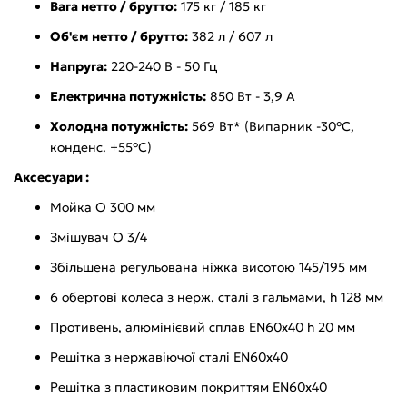
Вага нетто / брутто:
175 кг / 185 кг
Об'єм нетто / брутто:
382 л / 607 л
Напруга:
220-240 В - 50 Гц
Електрична потужність:
850 Вт - 3,9 А
Холодна потужність:
569 Вт* (Випарник -30°C,
конденс. +55°C)
Аксесуари :
Мойка O 300 мм
Змішувач O 3/4
Збільшена регульована ніжка висотою 145/195 мм
6 обертові колеса з нерж. сталі з гальмами, h 128 мм
Противень, алюмінієвий сплав EN60x40 h 20 мм
Решітка з нержавіючої сталі EN60х40
Решітка з пластиковим покриттям EN60x40