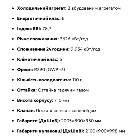
Холодильний агрегат:
З вбудованим агрегатом
Енергетичний клас:
E
Індекс EEI:
78,7
Річне споживання:
3626 кВт/год
Споживання 24 години:
9,934 кВт/год
Кліматичний клас:
5
Фреон:
R290 (GWP=3)
Кількість холодоагента:
110 г
Оттайка:
Оттайка гарячим газом
Висота корпусу:
710 мм
Клапан:
Поставляється з соленоїдом
Габарити (ДхШхВ):
2005×800×950 мм
Габарити в упаковці (ДхШхВ):
2100×900×998 мм