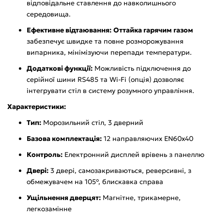
відповідальне ставлення до навколишнього
середовища.
Ефективне відтаювання:
Оттайка гарячим газом
забезпечує швидке та повне розморожування
випарника, мінімізуючи перепади температури.
Додаткові функції:
Можливість підключення до
серійної шини RS485 та Wi-Fi (опція) дозволяє
інтегрувати стіл в систему розумного управління.
Характеристики:
Тип:
Морозильний стіл, 3 дверний
Базова комплектація:
12 направляючих EN60x40
Контроль:
Електронний дисплей врівень з панеллю
Двері:
3 двері, самозакриваються, реверсивні, з
обмежувачем на 105°, блискавка справа
Ущільнення дверцят:
Магнітне, трикамерне,
легкозамінне