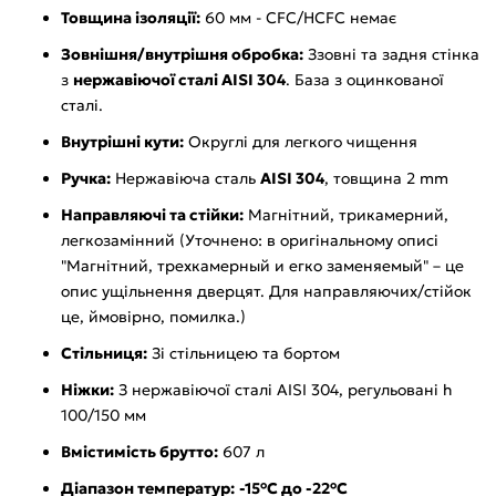
Товщина ізоляції:
60 мм - CFC/HCFC немає
Зовнішня/внутрішня обробка:
Ззовні та задня стінка
з
нержавіючої сталі AISI 304
. База з оцинкованої
сталі.
Внутрішні кути:
Округлі для легкого чищення
Ручка:
Нержавіюча сталь
AISI 304
, товщина 2 mm
Направляючі та стійки:
Магнітний, трикамерний,
легкозамінний (Уточнено: в оригінальному описі
"Магнітний, трехкамерный и егко заменяемый" – це
опис ущільнення дверцят. Для направляючих/стійок
це, ймовірно, помилка.)
Стільниця:
Зі стільницею та бортом
Ніжки:
З нержавіючої сталі AISI 304, регульовані h
100/150 мм
Вмістимість брутто:
607 л
Діапазон температур:
-15°C до -22°C