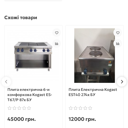
Схожі товари
Плита електрична 6-и
Плита Електрична Kogast
комфоркова Kogast ES-
EST40 274х БУ
T67/P 87х БУ
45000 грн.
12000 грн.