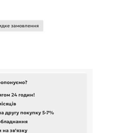
дке замовлення
ропонуємо?
ягом 24 годин!
місяців
на другу покупку 5-7%
обладнання
 на зв'язку