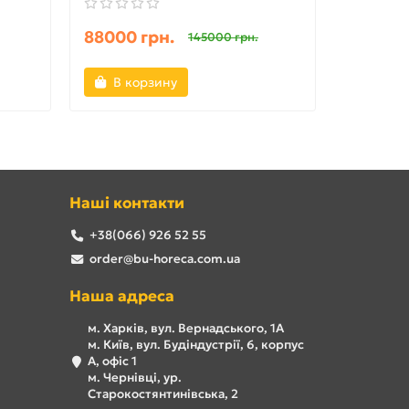
88000 грн.
50000 
145000 грн.
В корзину
В ко
Наші контакти
+38(066) 926 52 55
order@bu-horeca.com.ua
Наша адреса
м. Харків, вул. Вернадського, 1А
м. Київ, вул. Будіндустрії, 6, корпус
А, офіс 1
м. Чернівці, ур.
Старокостянтинівська, 2