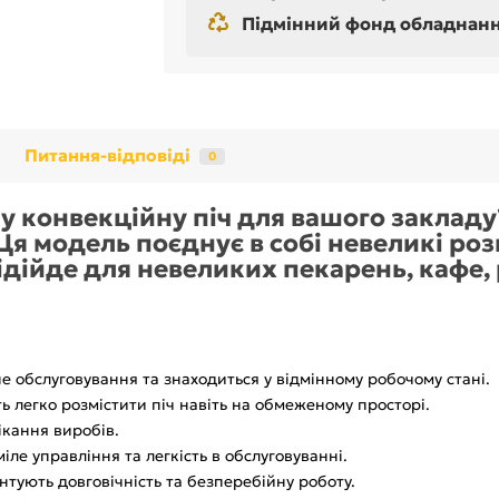
Підмінний фонд обладнання 
Питання-відповіді
0
 конвекційну піч для вашого закладу? 
 Ця модель поєднує в собі невеликі роз
підійде для невеликих пекарень, кафе,
не обслуговування та знаходиться у відмінному робочому стані.
ь легко розмістити піч навіть на обмеженому просторі.
ікання виробів.
міле управління та легкість в обслуговуванні.
антують довговічність та безперебійну роботу.