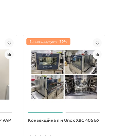
Ви заощаджуєте -39%
P VAP
Конвекційна піч Unox XBC 405 БУ
Конвекцій
200 БУ