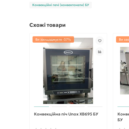
Конвекційні печі (конвектомати) БУ
Схожі товари
Ви заощаджуєте -37%
Ви за
Конвекційна піч Unox XB695 БУ
Конве
БУ