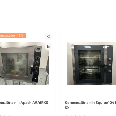
ощаджуєте -42%
кційна піч Apach A9/6RXS
Конвекційна піч Equipe104 
БУ