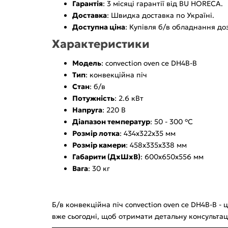
Гарантія
: 3 місяці гарантії від BU HORECA.
Доставка
: Швидка доставка по Україні.
Доступна ціна
: Купівля б/в обладнання до
Характеристики
Модель
: convection oven ce DH4B-B
Тип
: конвекційна піч
Стан
: б/в
Потужність
: 2.6 кВт
Напруга
: 220 В
Діапазон температур
: 50 - 300 °C
Розмір лотка
: 434x322x35 мм
Розмір камери
: 458x335x338 мм
Габарити (ДхШхВ)
: 600x650x556 мм
Вага
: 30 кг
Б/в конвекційна піч convection oven ce DH4B-B -
вже сьогодні, щоб отримати детальну консультац