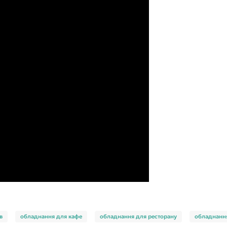
в
обладнання для кафе
обладнання для ресторану
обладнання