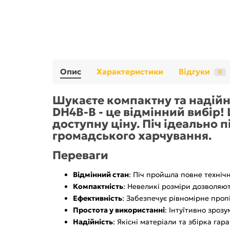
Опис
Характеристики
Відгуки
0
Шукаєте компактну та надійну
DH4B-B - це відмінний вибір!
доступну ціну. Піч ідеально 
громадського харчування.
Переваги
Відмінний стан
: Піч пройшла повне техніч
Компактність
: Невеликі розміри дозволяют
Ефективність
: Забезпечує рівномірне проп
Простота у використанні
: Інтуїтивно зрозу
Надійність
: Якісні матеріали та збірка гар