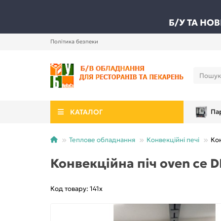
Б/У ТА НО
Політика безпеки
КАТАЛОГ
Па
Теплове обладнання
Конвекційні печі
Кон
Конвекційна піч oven ce 
Код товару: 141х