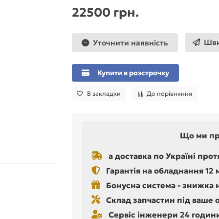
22500 грн.
Шви
Уточнити наявність
Купити в розстрочку
В закладки
До порівняння
Що ми п
а доставка по Україні прот
Гарантія на обладнання 12 
Бонусна система - знижка 
Склад запчастин під ваше 
Сервіс інженери 24 години