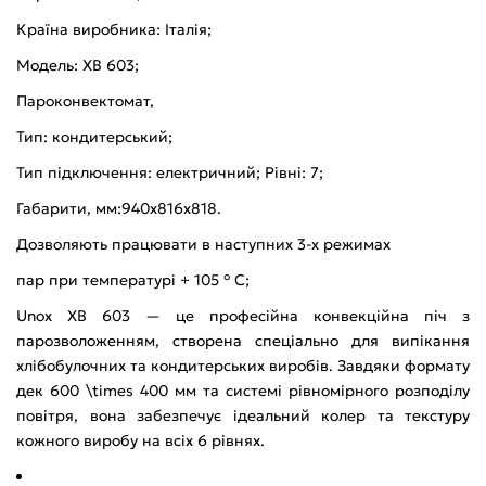
Країна виробника: Італія;
Модель: XB 603;
Пароконвектомат,
Тип: кондитерський;
Тип підключення: електричний; Рівні: 7;
Габарити, мм:940x816x818.
Дозволяють працювати в наступних 3-х режимах
пар при температурі + 105 ° C;
Unox XB 603
— це професійна конвекційна піч з
парозволоженням,
створена спеціально для випікання
хлібобулочних та кондитерських виробів.
Завдяки формату
дек
600 \times 400
мм та системі рівномірного розподілу
повітря,
вона забезпечує ідеальний колер та текстуру
кожного виробу на всіх 6 рівнях.