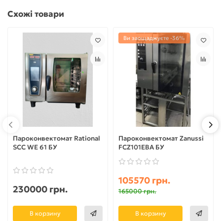
Схожі товари
Ви заощаджуєте -36%
Пароконвектомат Rational
Пароконвектомат Zanussi
SCC WE 61 БУ
FCZ101EBA БУ
105570 грн.
230000 грн.
165000 грн.
В корзину
В корзину