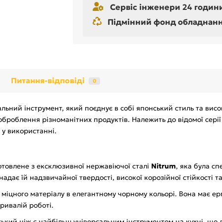
Сервіс інженери 24 години
Підмінний фонд обладнання 
Питання-відповіді
0
альний інструмент, який поєднує в собі японський стиль та вис
оброблення різноманітних продуктів. Належить до відомої серії
ь у використанні.
отовлене з ексклюзивної нержавіючої сталі
Nitrum
, яка була с
адає їй надзвичайної твердості, високої корозійної стійкості т
 міцного матеріалу в елегантному чорному кольорі. Вона має е
ривалій роботі.
ський ніж є найбільш універсальним інструментом на кухні, що