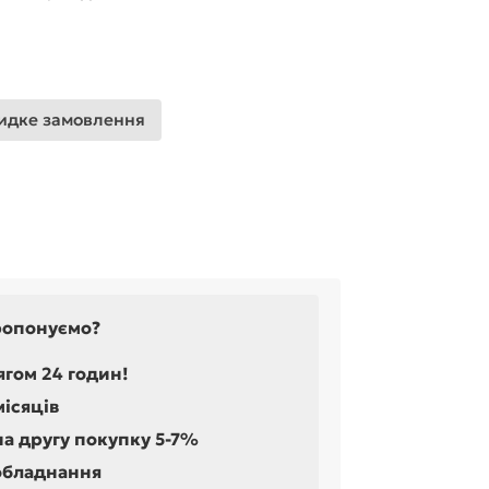
дке замовлення
ропонуємо?
ягом 24 годин!
місяців
на другу покупку 5-7%
обладнання