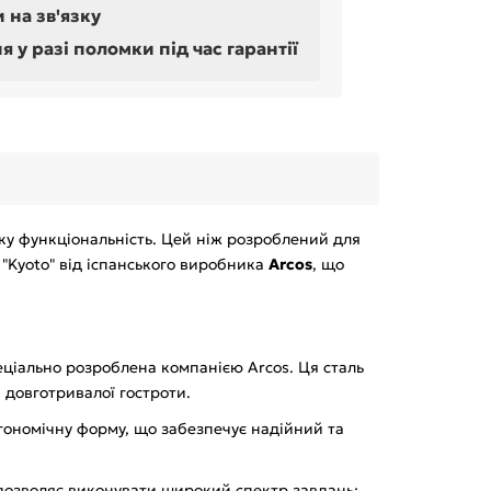
 на зв'язку
у разі поломки під час гарантії
оку функціональність. Цей ніж розроблений для
 "Kyoto" від іспанського виробника
Arcos
, що
пеціально розроблена компанією Arcos. Ця сталь
а довготривалої гостроти.
ргономічну форму, що забезпечує надійний та
 дозволяє виконувати широкий спектр завдань: