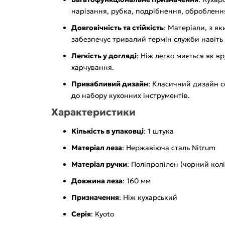
нарізання, рубка, подрібнення, оброблення 
Довговічність та стійкість
: Матеріали, з я
забезпечує тривалий термін служби навіть 
Легкість у догляді
: Ніж легко миється як в
харчування.
Привабливий дизайн
: Класичний дизайн с
до набору кухонних інструментів.
Характеристики
Кількість в упаковці
: 1 штука
Матеріал леза
: Нержавіюча сталь Nitrum
Матеріал ручки
: Поліпропілен (чорний колі
Довжина леза
: 160 мм
Призначення
: Ніж кухарський
Серія
: Kyoto