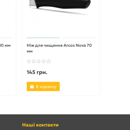
10 мм
Ніж для чищення Arcos Nova 70
Ніж для 
мм
Nova 60 
145 грн.
145 грн
В корзину
В ко
Наші контакти