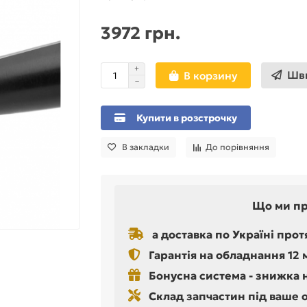
3972 грн.
Шви
В корзину
Купити в розстрочку
В закладки
До порівняння
Що ми п
а доставка по Україні прот
Гарантія на обладнання 12 
Бонусна система - знижка 
Склад запчастин під ваше 