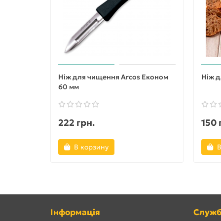
Ніж для чищення Arcos Економ
Ніж д
60 мм
222 грн.
150 
В корзину
В
Інформація
Служб