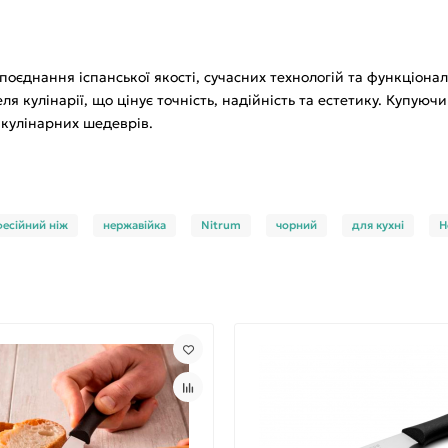
 поєднання іспанської якості, сучасних технологій та функціона
 кулінарії, що цінує точність, надійність та естетику. Купуюч
 кулінарних шедеврів.
есійний ніж
нержавійка
Nitrum
чорний
для кухні
H