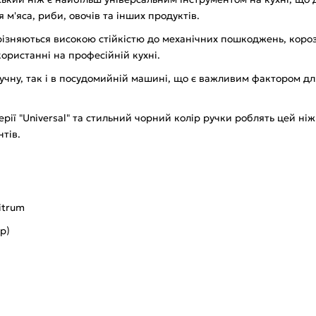
м'яса, риби, овочів та інших продуктів.
дрізняються високою стійкістю до механічних пошкоджень, короз
ористанні на професійній кухні.
ручну, так і в посудомийній машині, що є важливим фактором дл
ерії "Universal" та стильний чорний колір ручки роблять цей н
тів.
itrum
р)