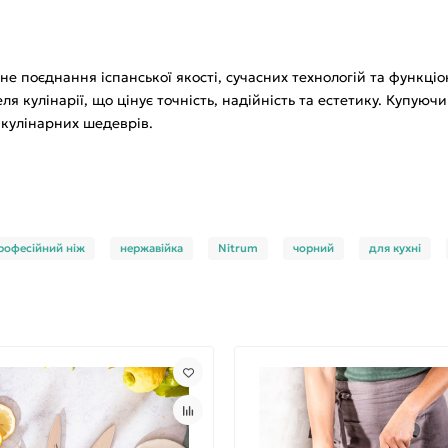
льне поєднання іспанської якості, сучасних технологій та функці
 кулінарії, що цінує точність, надійність та естетику. Купуюч
 кулінарних шедеврів.
рофесійний ніж
нержавійка
Nitrum
чорний
для кухні