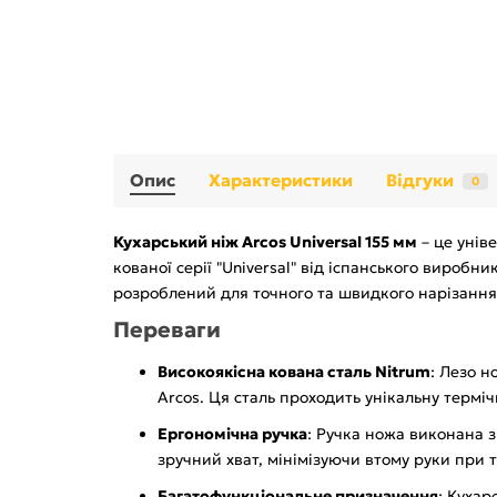
Опис
Характеристики
Відгуки
0
Кухарський ніж Arcos Universal 155 мм
– це унів
кованої серії "Universal" від іспанського виробни
розроблений для точного та швидкого нарізання
Переваги
Високоякісна кована сталь Nitrum
: Лезо н
Arcos. Ця сталь проходить унікальну терміч
Ергономічна ручка
: Ручка ножа виконана з
зручний хват, мінімізуючи втому руки при т
Багатофункціональне призначення
: Кухар