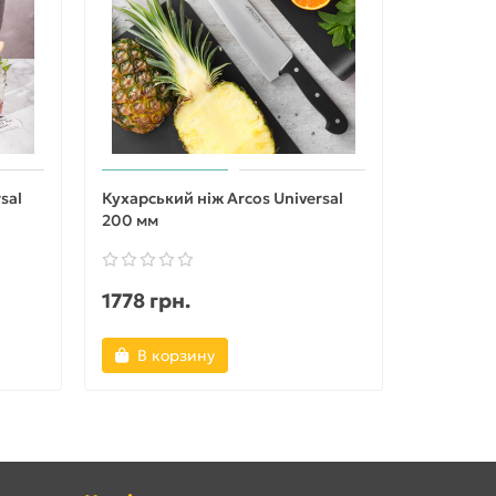
sal
Кухарський ніж Arcos Universal
Кухарськи
200 мм
300 мм
1778 грн.
2220 г
В корзину
В ко