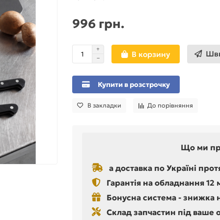
996 грн.
Шви
В корзину
Купити в розстрочку
В закладки
До порівняння
Що ми п
а доставка по Україні прот
Гарантія на обладнання 12 
Бонусна система - знижка 
Склад запчастин під ваше 