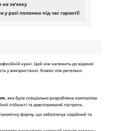
 на зв'язку
у разі поломки під час гарантії
фесійній кухні. Цей ніж належить до відомої
ність у використанні. Кожен ніж ретельно
rum
, яка була спеціально розроблена компанією
ної стійкості та довготривалої гостроти.
ргономічну форму, що забезпечує надійний та
 дозволяє виконувати широкий спектр завдань: