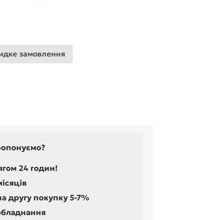
дке замовлення
ропонуємо?
ягом 24 годин!
місяців
на другу покупку 5-7%
обладнання