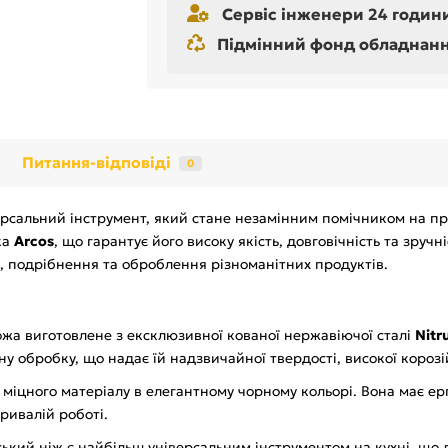
Сервіс інженери 24 години
Підмінний фонд обладнання 
Питання-відповіді
0
ерсальний інструмент, який стане незамінним помічником на про
ка
Arcos
, що гарантує його високу якість, довговічність та зруч
, подрібнення та оброблення різноманітних продуктів.
ожа виготовлене з ексклюзивної кованої нержавіючої сталі
Nit
ну обробку, що надає їй надзвичайної твердості, високої корозій
 міцного матеріалу в елегантному чорному кольорі. Вона має е
ривалій роботі.
ський ніж є найбільш універсальним інструментом на кухні, що