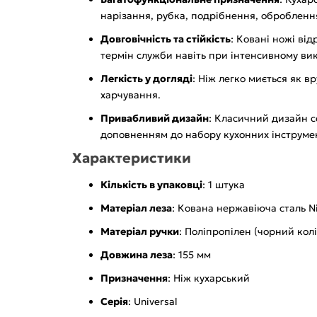
нарізання, рубка, подрібнення, оброблення 
Довговічність та стійкість
: Ковані ножі ві
термін служби навіть при інтенсивному вик
Легкість у догляді
: Ніж легко миється як в
харчування.
Привабливий дизайн
: Класичний дизайн с
доповненням до набору кухонних інструмен
Характеристики
Кількість в упаковці
: 1 штука
Матеріал леза
: Кована нержавіюча сталь N
Матеріал ручки
: Поліпропілен (чорний колі
Довжина леза
: 155 мм
Призначення
: Ніж кухарський
Серія
: Universal