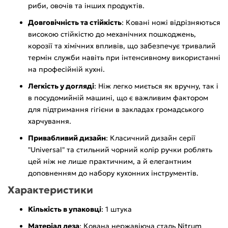
риби, овочів та інших продуктів.
Довговічність та стійкість
: Ковані ножі відрізняються
високою стійкістю до механічних пошкоджень,
корозії та хімічних впливів, що забезпечує тривалий
термін служби навіть при інтенсивному використанні
на професійній кухні.
Легкість у догляді
: Ніж легко миється як вручну, так і
в посудомийній машині, що є важливим фактором
для підтримання гігієни в закладах громадського
харчування.
Привабливий дизайн
: Класичний дизайн серії
"Universal" та стильний чорний колір ручки роблять
цей ніж не лише практичним, а й елегантним
доповненням до набору кухонних інструментів.
Характеристики
Кількість в упаковці
: 1 штука
Матеріал леза
: Кована нержавіюча сталь Nitrum