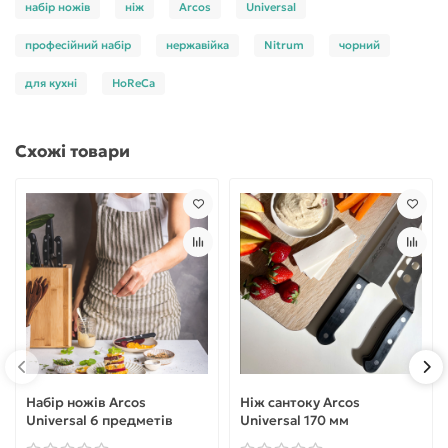
набір ножів
ніж
Arcos
Universal
професійний набір
нержавійка
Nitrum
чорний
для кухні
HoReCa
Схожі товари
Набір ножів Arcos
Ніж сантоку Arcos
Universal 6 предметів
Universal 170 мм