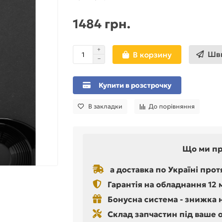
1484 грн.
Шви
В корзину
Купити в розстрочку
В закладки
До порівняння
Що ми п
а доставка по Україні прот
Гарантія на обладнання 12 
Бонусна система - знижка 
Склад запчастин під ваше 