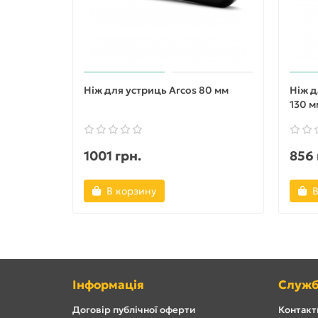
Ніж для устриць Arcos 80 мм
Ніж д
130 м
1001 грн.
856 
В корзину
В
Інформація
Служб
Договір публічної оферти
Контакти