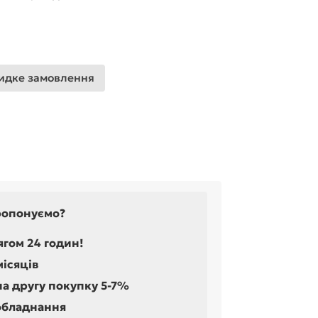
дке замовлення
ропонуємо?
ягом 24 годин!
місяців
на другу покупку 5-7%
обладнання