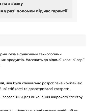
 на зв'язку
у разі поломки під час гарантії
орми леза з сучасними технологіями
х продуктів. Належить до відомої кованої серії
.
rum
, яка була спеціально розроблена компанією
ної стійкості та довготривалої гостроти.
універсальним для виконання широкого спектру
ргономічну форму, що забезпечує надійний та