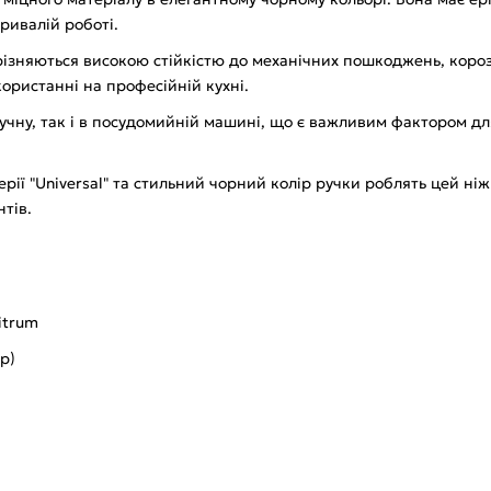
ривалій роботі.
дрізняються високою стійкістю до механічних пошкоджень, короз
ористанні на професійній кухні.
ручну, так і в посудомийній машині, що є важливим фактором дл
ерії "Universal" та стильний чорний колір ручки роблять цей н
тів.
itrum
р)