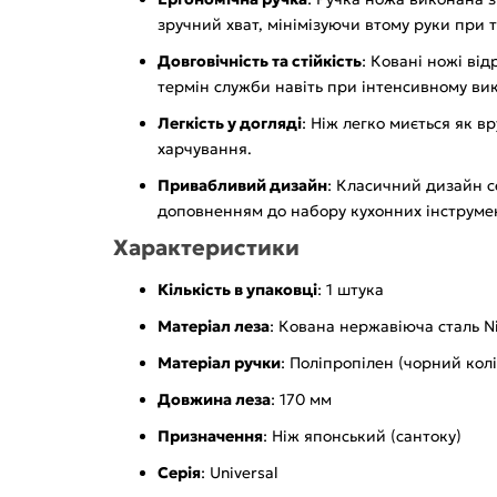
зручний хват, мінімізуючи втому руки при т
Довговічність та стійкість
: Ковані ножі ві
термін служби навіть при інтенсивному вик
Легкість у догляді
: Ніж легко миється як в
харчування.
Привабливий дизайн
: Класичний дизайн с
доповненням до набору кухонних інструмен
Характеристики
Кількість в упаковці
: 1 штука
Матеріал леза
: Кована нержавіюча сталь N
Матеріал ручки
: Поліпропілен (чорний колі
Довжина леза
: 170 мм
Призначення
: Ніж японський (сантоку)
Серія
: Universal