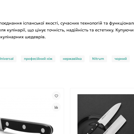
 поєднання іспанської якості, сучасних технологій та функціона
 кулінарії, що цінує точність, надійність та естетику. Купуюч
 кулінарних шедеврів.
Universal
професійний ніж
нержавійка
Nitrum
чорний