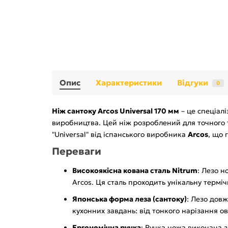
Опис
Характеристики
Відгуки
0
Ніж сантоку Arcos Universal 170 мм
– це спеціалі
виробництва. Цей ніж розроблений для точного т
"Universal" від іспанського виробника
Arcos
, що 
Переваги
Високоякісна кована сталь Nitrum
: Лезо н
Arcos. Ця сталь проходить унікальну терміч
Японська форма леза (сантоку)
: Лезо дов
кухонних завдань: від тонкого нарізання о
Ергономічна ручка
: Ручка ножа виконана з