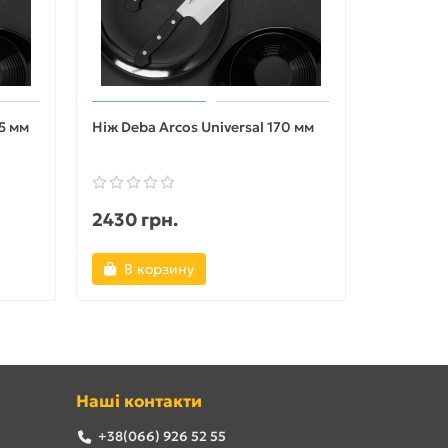
75 мм
Ніж Deba Arcos Universal 170 мм
Ніж Yanag
мм
2430 грн.
2581 гр
В корзину
В ко
Наші контакти
+38(066) 926 52 55