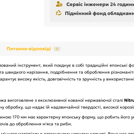
Сервіс інженери 24 години
Підмінний фонд обладнання 
Питання-відповіді
0
зований інструмент, який поєднує в собі традиційні японські ф
а швидкого нарізання, подрібнення та оброблення різноманітни
гарантує високу якість, довговічність та зручність у використанні
ожа виготовлене з ексклюзивної кованої нержавіючої сталі
Nit
ну обробку, що надає їй надзвичайної твердості, високої корозій
жиною 170 мм має характерну японську форму, що робить його 
вочів до оброблення м'яса та риби.
 міцного матеріалу в елегантному чорному кольорі. Вона має е