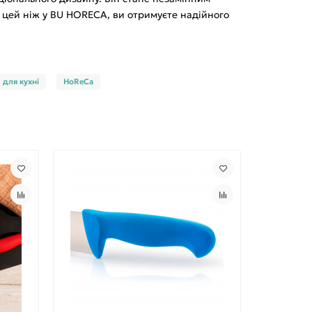
и цей ніж у BU HORECA, ви отримуєте надійного
для кухні
HoReCa