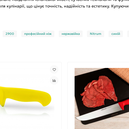
 кулінарії, що цінує точність, надійність та естетику. Купуюч
2900
професійний ніж
нержавійка
Nitrum
синій