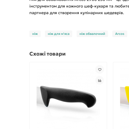
інструментом для кожного шеф-кухаря та любителя
партнера для створення кулінарних шедеврів.
ніж
ніж для м'яса
ніж обвалочний
Arcos
Схожі товари