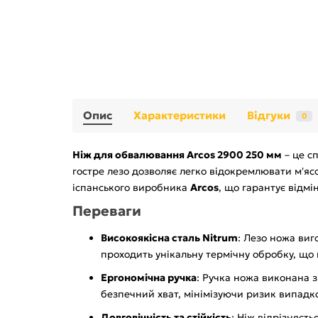
Опис
Характеристики
Відгуки
0
Ніж для обвалювання Arcos 2900 250 мм
– це с
гостре лезо дозволяє легко відокремлювати м'ясо
іспанського виробника
Arcos
, що гарантує відмін
Переваги
Високоякісна сталь Nitrum
: Лезо ножа виг
проходить унікальну термічну обробку, що н
Ергономічна ручка
: Ручка ножа виконана з
безпечний хват, мінімізуючи ризик випадко
Довговічність та стійкість
: Ніж відрізняєт