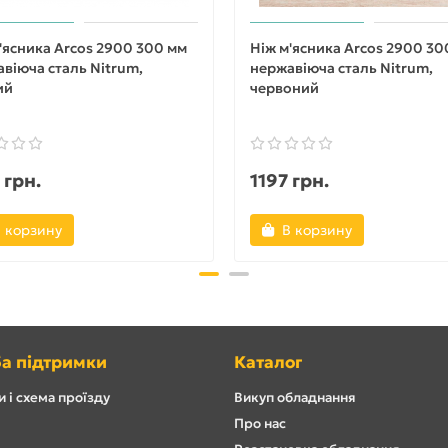
'ясника Arcos 2900 300 мм
Ніж м'ясника Arcos 2900 30
віюча сталь Nitrum,
нержавіюча сталь Nitrum,
ий
червоний
 грн.
1197 грн.
 корзину
В корзину
а підтримки
Каталог
 і схема проїзду
Викуп обладнання
Про нас