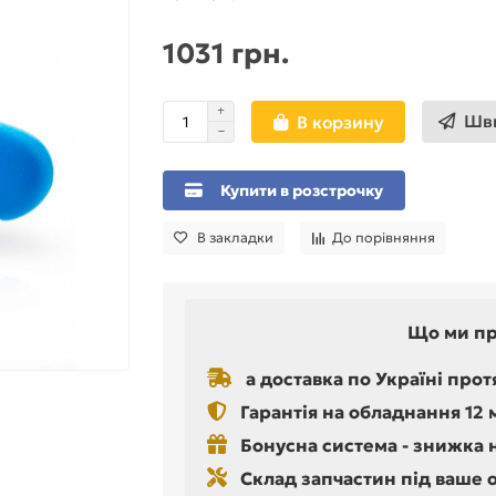
1031 грн.
Шви
В корзину
Купити в розстрочку
В закладки
До порівняння
Що ми п
а доставка по Україні прот
Гарантія на обладнання 12 
Бонусна система - знижка 
Склад запчастин під ваше 