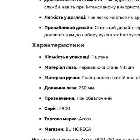
служби навіть при інтенсивному використан
Легкість у догляді
: Ніж легко миється як в
Привабливий дизайн
: Стильний дизайн се
доповненням до набору кухонних інструмен
Характеристики
Кількість в упаковці
: 1 штука
Матеріал леза
: Нержавіюча сталь Nitrum
Матеріал ручки
: Поліпропілен (синій колір)
Довжина леза
: 250 мм
Призначення
: Ніж обвалочний
Серія
: 2900
Торгова марка
: Arcos
Магазин
: BU HORECA
Ніж для обвалювання Arcos 2900 250 мм – це ідеа