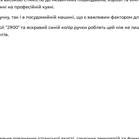
ні на професійній кухні.
ручну, так і в посудомийній машині, що є важливим фактором дл
рії "2900" та яскравий синій колір ручки роблять цей ніж не л
тів.
льне поєднання іспанської якості, сучасних технологій та фун