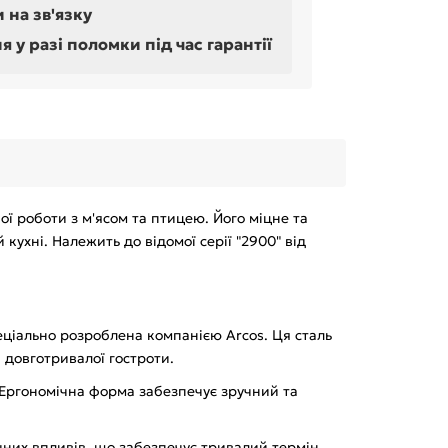
 на зв'язку
у разі поломки під час гарантії
ї роботи з м'ясом та птицею. Його міцне та
кухні. Належить до відомої серії "2900" від
пеціально розроблена компанією Arcos. Ця сталь
а довготривалої гостроти.
. Ергономічна форма забезпечує зручний та
ічних впливів, що забезпечує тривалий термін