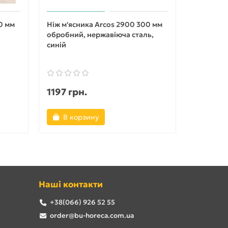
0 мм
Ніж м'ясника Arcos 2900 300 мм
Ніж м'яс
обробний, нержавіюча сталь,
обробний
синій
чорний
1197 грн.
1197 гр
В корзину
В ко
Наші контакти
+38(066) 926 52 55
order@bu-horeca.com.ua