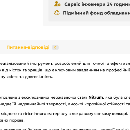
Сервіс інженери 24 години
Підмінний фонд обладнання 
Питання-відповіді
0
пеціалізований інструмент, розроблений для точної та ефективно
 від кісток та хрящів, що є ключовим завданням на професійній 
ну якість та довговічність.
отовлене з ексклюзивної нержавіючої сталі
Nitrum
, яка була с
адає їй надзвичайної твердості, високої корозійної стійкості т
 міцного та гігієнічного матеріалу в яскравому синьому кольорі
вих порізів.
ься високою стійкістю до механічних пошкоджень, корозії та хім