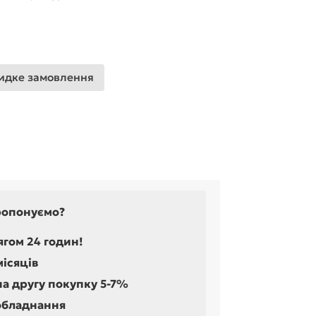
дке замовлення
ропонуємо?
ягом 24 годин!
місяців
на другу покупку 5-7%
обладнання