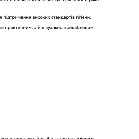
я підтримання високих стандартів гігієни.
ише практичним, а й візуально привабливим
кціонального дизайну. Він стане незамінним