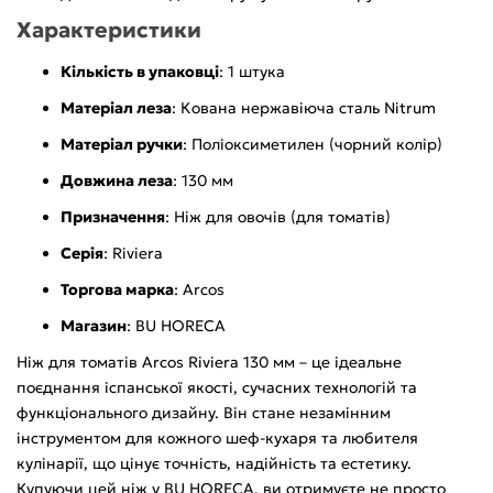
Характеристики
Кількість в упаковці
: 1 штука
Матеріал леза
: Кована нержавіюча сталь Nitrum
Матеріал ручки
: Поліоксиметилен (чорний колір)
Довжина леза
: 130 мм
Призначення
: Ніж для овочів (для томатів)
Серія
: Riviera
Торгова марка
: Arcos
Магазин
: BU HORECA
Ніж для томатів Arcos Riviera 130 мм – це ідеальне
поєднання іспанської якості, сучасних технологій та
функціонального дизайну. Він стане незамінним
інструментом для кожного шеф-кухаря та любителя
кулінарії, що цінує точність, надійність та естетику.
Купуючи цей ніж у BU HORECA, ви отримуєте не просто