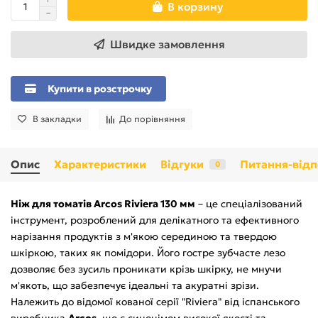
В корзину
Швидке замовлення
Купити в розстрочку
В закладки
До порівняння
Опис
Характеристики
Відгуки
Питання-відп
0
Ніж для томатів Arcos Riviera 130 мм
– це спеціалізований
інструмент, розроблений для делікатного та ефективного
нарізання продуктів з м'якою серединою та твердою
шкіркою, таких як помідори. Його гостре зубчасте лезо
дозволяє без зусиль проникати крізь шкірку, не мнучи
м'якоть, що забезпечує ідеальні та акуратні зрізи.
Належить до відомої кованої серії "Riviera" від іспанського
виробника
Arcos
, що є синонімом високої якості та