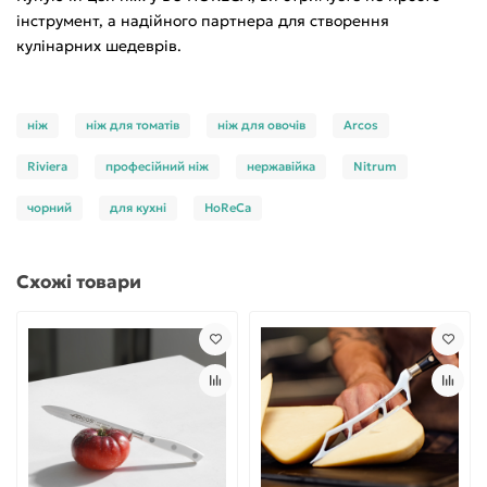
інструмент, а надійного партнера для створення
кулінарних шедеврів.
ніж
ніж для томатів
ніж для овочів
Arcos
Riviera
професійний ніж
нержавійка
Nitrum
чорний
для кухні
HoReCa
Схожі товари