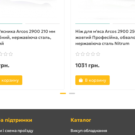
'ясника Arcos 2900 210 мм
Ніж для м'яса Arcos 2900 2
ний, нержавіюча сталь,
жовтий Професійна, обвало
ий
нержавіюча сталь Nitrum
грн.
1031 грн.
 корзину
В корзину
а підтримки
Каталог
 і схема проїзду
Викуп обладнання