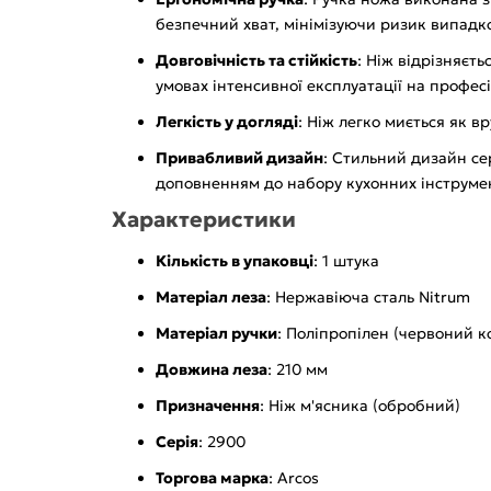
безпечний хват, мінімізуючи ризик випадко
Довговічність та стійкість
: Ніж відрізняєт
умовах інтенсивної експлуатації на професі
Легкість у догляді
: Ніж легко миється як в
Привабливий дизайн
: Стильний дизайн се
доповненням до набору кухонних інструмен
Характеристики
Кількість в упаковці
: 1 штука
Матеріал леза
: Нержавіюча сталь Nitrum
Матеріал ручки
: Поліпропілен (червоний к
Довжина леза
: 210 мм
Призначення
: Ніж м'ясника (обробний)
Серія
: 2900
Торгова марка
: Arcos