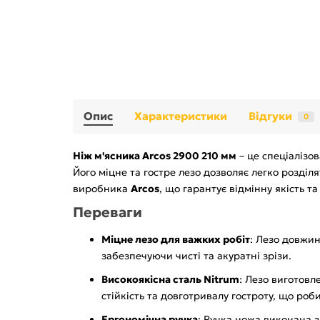
Опис
Характеристики
Відгуки
0
Ніж м'ясника Arcos 2900 210 мм
– це спеціалізо
Його міцне та гостре лезо дозволяє легко розділя
виробника
Arcos
, що гарантує відмінну якість та
Переваги
Міцне лезо для важких робіт
: Лезо довжи
забезпечуючи чисті та акуратні зрізи.
Високоякісна сталь Nitrum
: Лезо виготовл
стійкість та довготривалу гостроту, що роб
Ергономічна ручка
: Ручка ножа виконана з