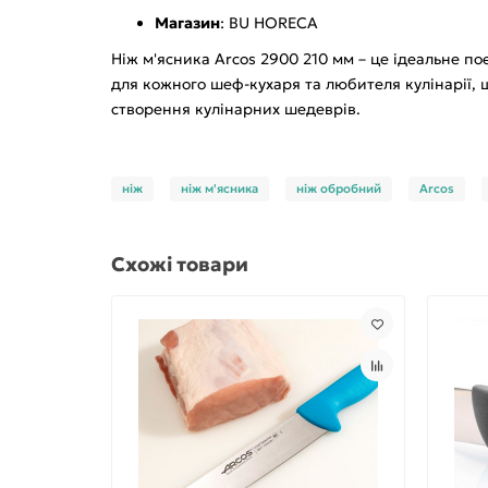
Магазин
: BU HORECA
Ніж м'ясника Arcos 2900 210 мм – це ідеальне по
для кожного шеф-кухаря та любителя кулінарії, щ
створення кулінарних шедеврів.
ніж
ніж м'ясника
ніж обробний
Arcos
Схожі товари