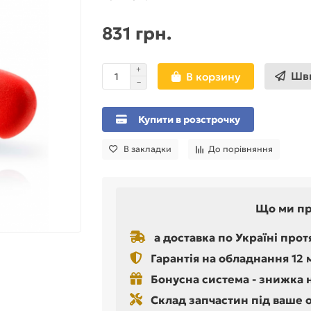
831 грн.
Шви
В корзину
Купити в розстрочку
В закладки
До порівняння
Що ми п
а доставка по Україні прот
Гарантія на обладнання 12 
Бонусна система - знижка 
Склад запчастин під ваше 