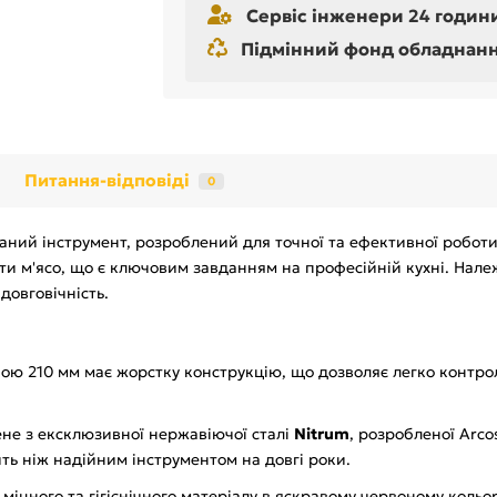
Сервіс інженери 24 години
Підмінний фонд обладнання 
Питання-відповіді
0
ваний інструмент, розроблений для точної та ефективної робот
ти м'ясо, що є ключовим завданням на професійній кухні. Належи
 довговічність.
ною 210 мм має жорстку конструкцію, що дозволяє легко контро
ене з ексклюзивної нержавіючої сталі
Nitrum
, розробленої Arco
ить ніж надійним інструментом на довгі роки.
 міцного та гігієнічного матеріалу в яскравому червоному коль