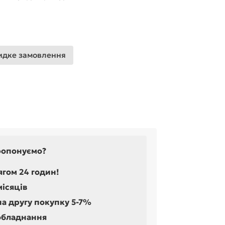
дке замовлення
ропонуємо?
ягом 24 годин!
місяців
на другу покупку 5-7%
обладнання