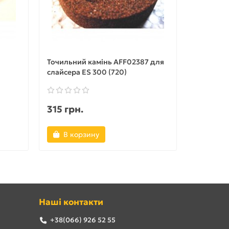
Точильний камінь AFF02387 для
ТЕН RGR
слайсера ES 300 (720)
грилів R5
315 грн.
800 гр
В корзину
В ко
Наші контакти
+38(066) 926 52 55