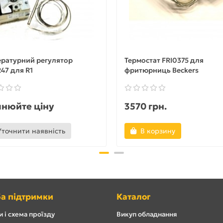
ературний регулятор
Термостат FRI0375 для
47 для R1
фритюрниць Beckers
чнюйте ціну
3570 грн.
Уточнити наявність
В корзину
а підтримки
Каталог
 і схема проїзду
Викуп обладнання