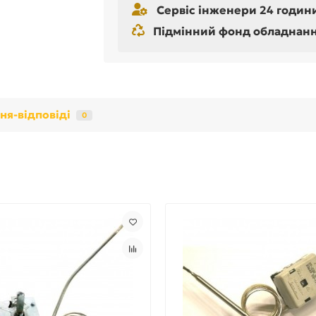
Сервіс інженери 24 години
Підмінний фонд обладнання 
ня-відповіді
0