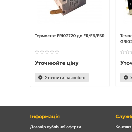
Термостат FRI02720 до FR/FB/FBR
Темп
GRI02
Уточнюйте ціну
Уто
Уточнити наявність
Інформація
Служб
Договір публічної оферти
Контакти