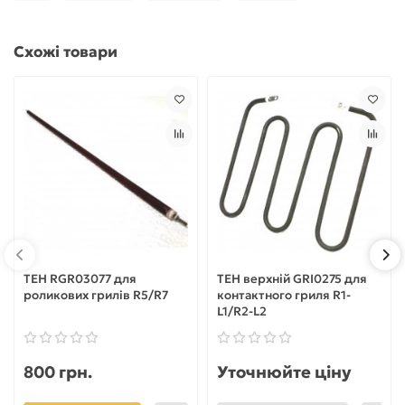
Схожі товари
ТЕН RGR03077 для
ТЕН верхній GRI0275 для
роликових грилів R5/R7
контактного гриля R1-
L1/R2-L2
800 грн.
Уточнюйте ціну