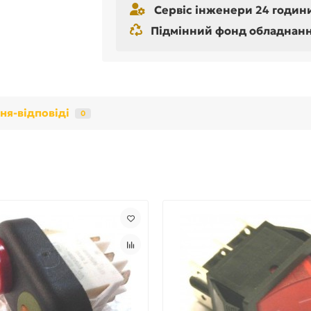
Сервіс інженери 24 години
Підмінний фонд обладнання 
ня-відповіді
0