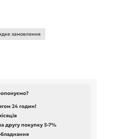
дке замовлення
ропонуємо?
ягом 24 годин!
місяців
на другу покупку 5-7%
обладнання