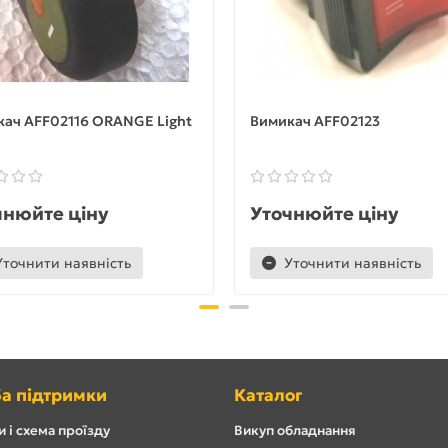
ач AFF02116 ORANGE Light
Вимикач AFF02123
чнюйте ціну
Уточнюйте ціну
Уточнити наявність
Уточнити наявність
а підтримки
Каталог
 і схема проїзду
Викуп обладнання