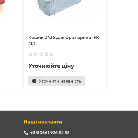
Кошик 0436 для фритюрниці FR
Ніж 200
4LT
Уточнюйте ціну
Уточню
Уточнити наявність
Уточ
Наші контакти
+38(066) 926 52 55