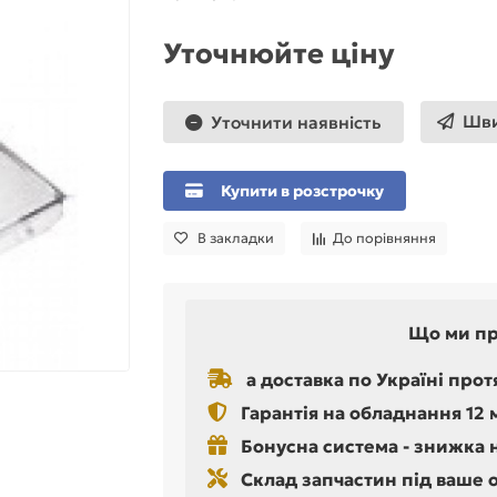
Уточнюйте ціну
Шви
Уточнити наявність
Купити в розстрочку
В закладки
До порівняння
Що ми п
а доставка по Україні прот
Гарантія на обладнання 12 
Бонусна система - знижка 
Склад запчастин під ваше 