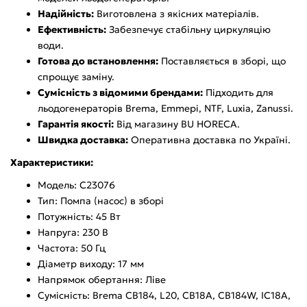
Надійність:
Виготовлена з якісних матеріалів.
Ефективність:
Забезпечує стабільну циркуляцію
води.
Готова до встановлення:
Поставляється в зборі, що
спрощує заміну.
Сумісність з відомими брендами:
Підходить для
льодогенераторів Brema, Emmepi, NTF, Luxia, Zanussi.
Гарантія якості:
Від магазину BU HORECA.
Швидка доставка:
Оперативна доставка по Україні.
Характеристики:
Модель: C23076
Тип: Помпа (насос) в зборі
Потужність: 45 Вт
Напруга: 230 В
Частота: 50 Гц
Діаметр виходу: 17 мм
Напрямок обертання: Ліве
Сумісність: Brema CB184, L20, CB18A, CB184W, IC18A,