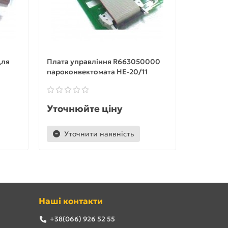
для
Плата управління R663050000
Полиця 6
пароконвектомата HE-20/11
MSP 513
Уточнюйте ціну
Уточню
Уточнити наявність
Уточ
Наші контакти
+38(066) 926 52 55