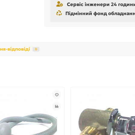
Сервіс інженери 24 години
Підмінний фонд обладнання 
ня-відповіді
0