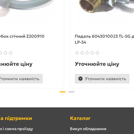
бок стічний Z200910
Педаль 6043010023 TL-5G 
LP-54
чнюйте ціну
Уточнюйте ціну
Уточнити наявність
Уточнити наявність
а підтримки
Каталог
 і схема проїзду
Викуп обладнання