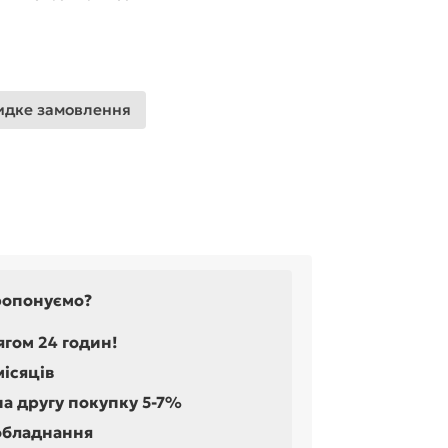
дке замовлення
ропонуємо?
ягом 24 годин!
місяців
на другу покупку 5-7%
обладнання