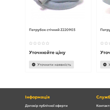
Патрубок стічний Z220903
Патру
Уточнюйте ціну
Уто
Уточнити наявність
Інформація
Служб
Договір публічної оферти
Контакти