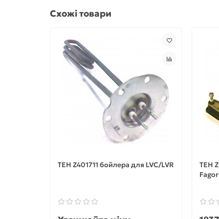
Схожі товари
ТЕН Z401711 бойлера для LVC/LVR
ТЕН 
Fagor