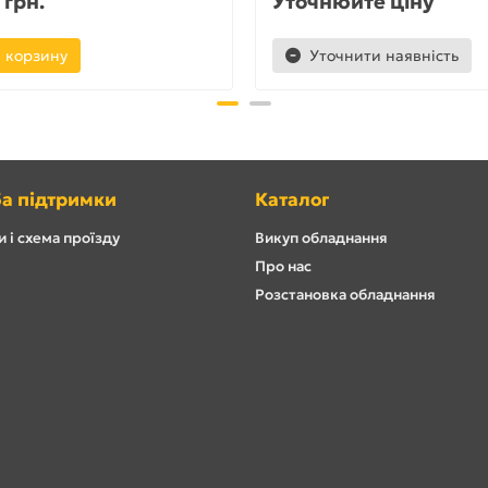
 грн.
Уточнюйте ціну
 корзину
Уточнити наявність
а підтримки
Каталог
 і схема проїзду
Викуп обладнання
Про нас
Розстановка обладнання