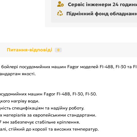
Сервіс інженери 24 години
Підмінний фонд обладнання 
Питання-відповіді
0
бойлері посудомийних машин Fagor моделей FI-48B, FI-30 та FI
андартам якості.
удомийних машин Fagor FI-48B, FI-30, FI-50.
кого нагріву води.
ність специфікаціям та надійну роботу.
х матеріалів за європейськими стандартами.
 мм забезпечує стабільне кріплення.
лі, стійкий до корозії та високих температур.