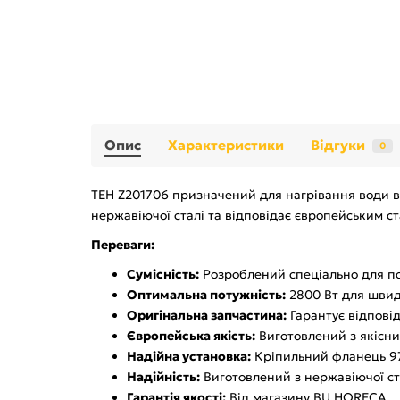
Опис
Характеристики
Відгуки
0
ТЕН Z201706 призначений для нагрівання води в 
нержавіючої сталі та відповідає європейським ст
Переваги:
Сумісність:
Розроблений спеціально для пос
Оптимальна потужність:
2800 Вт для швид
Оригінальна запчастина:
Гарантує відповід
Європейська якість:
Виготовлений з якісни
Надійна установка:
Кріпильний фланець 97
Надійність:
Виготовлений з нержавіючої ста
Гарантія якості:
Від магазину BU HORECA.