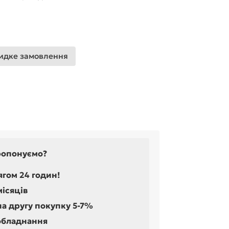
дке замовлення
ропонуємо?
ягом 24 годин!
місяців
на другу покупку 5-7%
обладнання