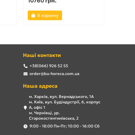
10760 грн.
4473 гр
В корзину
В ко
Наші контакти
+38(066) 926 52 55
order@bu-horeca.com.ua
Наша адреса
м. Харків, вул. Вернадського, 1А
м. Київ, вул. Будіндустрії, 6, корпус
А, офіс 1
м. Чернівці, ур.
Старокостянтинівська, 2
9:00 - 18:00 Пн-Пт; 10:00 - 16:00 Сб