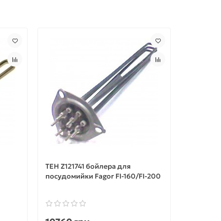
ТЕН Z121741 бойлера для
ТЕН Z203
посудомийки Fagor FI-160/FI-200
посудоми
30/FI-64