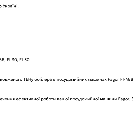
 Україні.
, FI-30, FI-50
одженого ТЕНу бойлера в посудомийних машинах Fagor FI-48B, F
печення ефективної роботи вашої посудомийної машини Fagor.