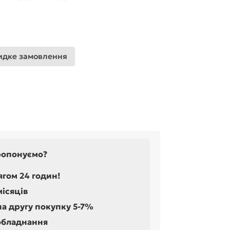
дке замовлення
ропонуємо?
ягом 24 годин!
місяців
на другу покупку 5-7%
обладнання