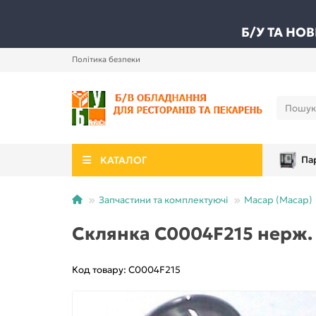
Б/У ТА НО
Політика безпеки
КАТАЛОГ
Па
Запчастини та комплектуючі
Масар (Macap)
Склянка C0004F215 нерж. 
Код товару: C0004F215