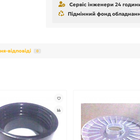
Сервіс інженери 24 години
Підмінний фонд обладнання 
ня-відповіді
0