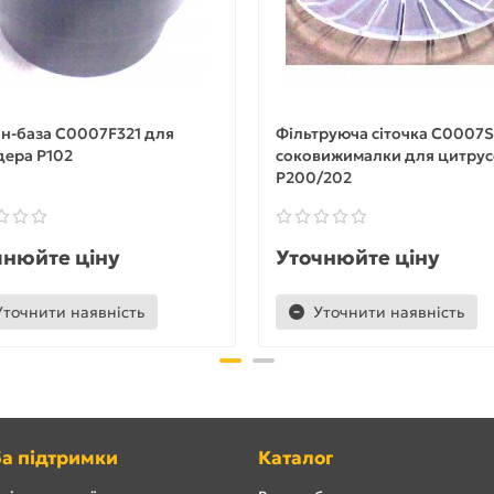
н-база C0007F321 для
Фільтруюча сіточка C0007
дера P102
соковижималки для цитрус
Р200/202
чнюйте ціну
Уточнюйте ціну
Уточнити наявність
Уточнити наявність
а підтримки
Каталог