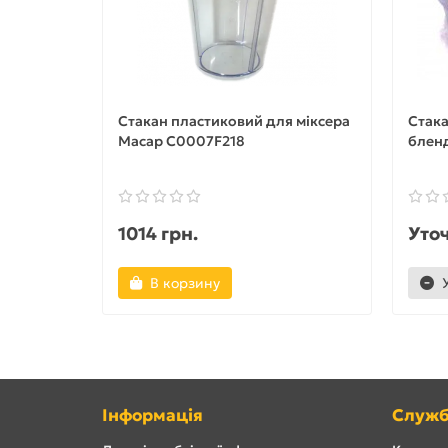
Стакан пластиковий для міксера
Стака
Macap C0007F218
блен
1014 грн.
Уто
В корзину
Інформація
Служб