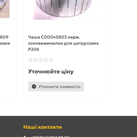
S809
Чаша C0004S803 нерж.
Ємність 
ових
соковижималки для цитрусових
соковижи
Р206
Р206
Уточнюйте ціну
Уточню
Уточнити наявність
Уточ
Наші контакти