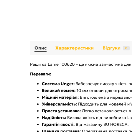
Опис
Характеристики
Відгуки
0
Решітка Lame 100620 – це якісна запчастина дл
Переваги:
Система Unger:
Забезпечує високу якість п
Великий помел:
10 мм отвори для отриманн
Міцний матеріал:
Виготовлена з нержавіючої
Універсальність:
Підходить для моделей м'я
Проста установка:
Легко встановлюється в 
Надійність:
Висока якість від виробника L
Гарантія якості:
Від магазину BU HORECA.
Швидка доставка:
Оперативна доставка по