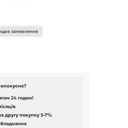
дке замовлення
ропонуємо?
ягом 24 годин!
місяців
на другу покупку 5-7%
обладнання