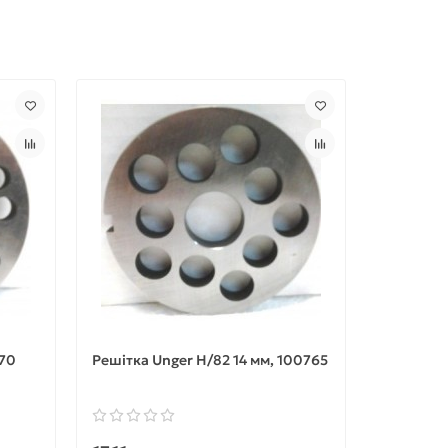
R70
Решітка Unger H/82 14 мм, 100765
Решітка L