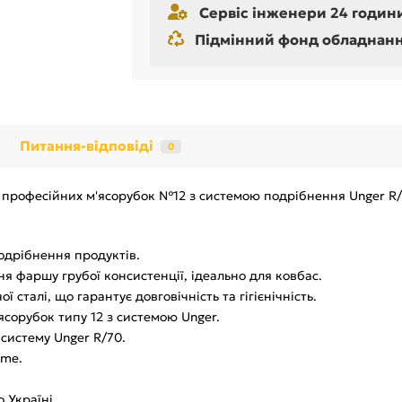
Сервіс інженери 24 години
Підмінний фонд обладнання 
Питання-відповіді
0
я професійних м'ясорубок №12 з системою подрібнення Unger R/
одрібнення продуктів.
я фаршу грубої консистенції, ідеально для ковбас.
 сталі, що гарантує довговічність та гігієнічність.
сорубок типу 12 з системою Unger.
систему Unger R/70.
ame.
 Україні.