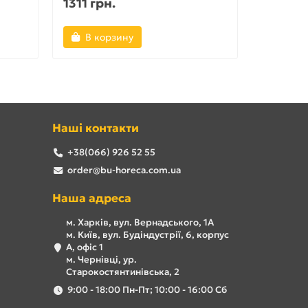
1311 грн.
1154 гр
В корзину
В ко
Наші контакти
+38(066) 926 52 55
order@bu-horeca.com.ua
Наша адреса
м. Харків, вул. Вернадського, 1А
м. Київ, вул. Будіндустрії, 6, корпус
А, офіс 1
м. Чернівці, ур.
Старокостянтинівська, 2
9:00 - 18:00 Пн-Пт; 10:00 - 16:00 Сб