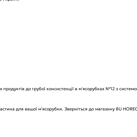
 продуктів до грубої консистенції в м'ясорубках №12 з системо
частина для вашої м'ясорубки. Зверніться до магазину BU HOR