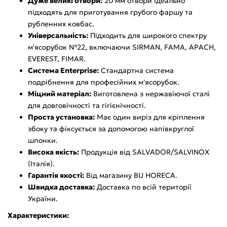
Дуже великі отвори:
20 мм отвори ідеально
підходять для приготування грубого фаршу та
рубленних ковбас.
Універсальність:
Підходить для широкого спектру
м'ясорубок №22, включаючи SIRMAN, FAMA, APACH,
EVEREST, FIMAR.
Система Enterprise:
Стандартна система
подрібнення для професійних м'ясорубок.
Міцний матеріал:
Виготовлена з нержавіючої сталі
для довговічності та гігієнічності.
Проста установка:
Має один виріз для кріплення
збоку та фіксується за допомогою напівкруглої
шпонки.
Висока якість:
Продукція від SALVADOR/SALVINOX
(Італія).
Гарантія якості:
Від магазину BU HORECA.
Швидка доставка:
Доставка по всій території
України.
Характеристики: