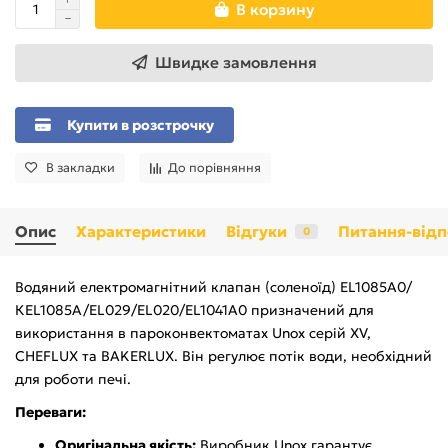
В корзину
Швидке замовлення
Купити в розстрочку
В закладки
До порівняння
Опис
Характеристики
Відгуки
Питання-відп
0
Водяний електромагнітний клапан (соленоїд) ЕL1085А0/
КЕL1085А/ЕL029/ЕL020/ЕL1041А0 призначений для
використання в пароконвектоматах Unox серій XV,
CHEFLUX та BAKERLUX. Він регулює потік води, необхідний
для роботи печі.
Переваги:
Оригінальна якість:
Виробник Unox гарантує