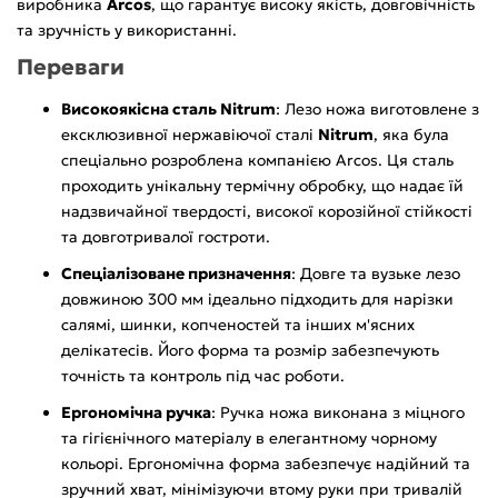
виробника
Arcos
, що гарантує високу якість, довговічність
та зручність у використанні.
Переваги
Високоякісна сталь Nitrum
: Лезо ножа виготовлене з
ексклюзивної нержавіючої сталі
Nitrum
, яка була
спеціально розроблена компанією Arcos. Ця сталь
проходить унікальну термічну обробку, що надає їй
надзвичайної твердості, високої корозійної стійкості
та довготривалої гостроти.
Спеціалізоване призначення
: Довге та вузьке лезо
довжиною 300 мм ідеально підходить для нарізки
салямі, шинки, копченостей та інших м'ясних
делікатесів. Його форма та розмір забезпечують
точність та контроль під час роботи.
Ергономічна ручка
: Ручка ножа виконана з міцного
та гігієнічного матеріалу в елегантному чорному
кольорі. Ергономічна форма забезпечує надійний та
зручний хват, мінімізуючи втому руки при тривалій