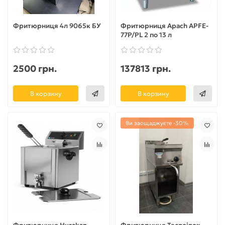
Фритюрниця 4л 9065к БУ
Фритюрниця Apach APFE-
77P/PL 2 по 13 л
2500 грн.
137813 грн.
В корзину
В корзину
Ви заощаджуєте -30%