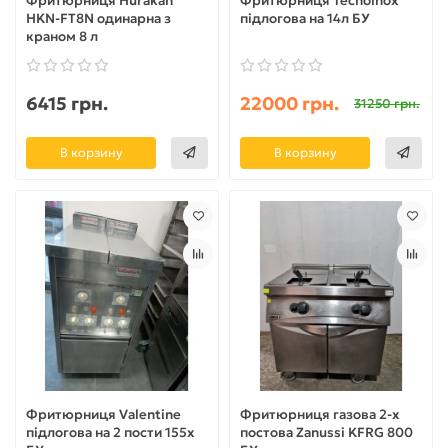
Фритюрниця Hurakan
Фритюрниця Tecnoinox
HKN-FT8N одинарна з
підлогова на 14л БУ
краном 8 л
6415 грн.
22000 грн.
31250 грн.
В корзину
В корзину
Фритюрниця Valentine
Фритюрниця газова 2-х
підлогова на 2 пости 155х
постова Zanussi KFRG 800