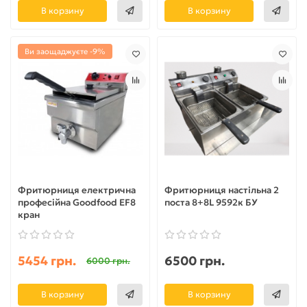
В корзину
В корзину
Ви заощаджуєте -9%
Фритюрниця електрична
Фритюрниця настільна 2
професійна Goodfood EF8
поста 8+8L 9592к БУ
кран
5454 грн.
6500 грн.
6000 грн.
В корзину
В корзину