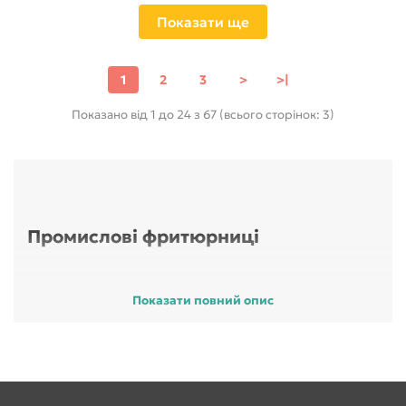
Показати ще
1
2
3
>
>|
Показано від 1 до 24 з 67 (всього сторінок: 3)
Промислові фритюрниці
Показати повний опис
Кухню сучасного закладу громадського харчування, а
також закладів фаст-фуду неможливо уявити без
фритюрниці б/в. Професійна фритюрниця б/у впорається з
приготуванням багатьох і всіма улюблених страв:
Традиційна картопля-фрі;
Пиріжки;