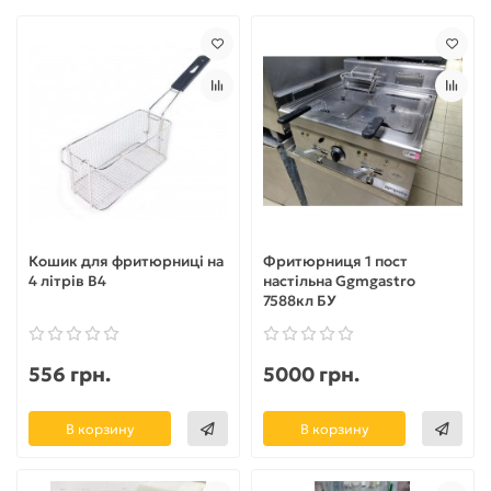
Кошик для фритюрниці на
Фритюрниця 1 пост
4 літрів B4
настільна Ggmgastro
7588кл БУ
556 грн.
5000 грн.
В корзину
В корзину