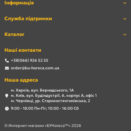
Інформація
Служба підтримки
Каталог
Наші контакти
+38(066) 926 52 55
order@bu-horeca.com.ua
Фрітюрниця б/у
примітна тим, що масло в ньому не
перекипає, а продукти зберігають свої поживні
Наша адреса
властивості, і набагато корисніше страв, підсмажених
м. Харків, вул. Вернадського, 1А
традиційним способом.
м. Київ, вул. Будіндустрії, 6, корпус А, офіс 1
Професійна фритюрниця б/у
має високу
м. Чернівці, ур. Старокостянтинівська, 2
продуктивність і здатна працювати в інтенсивному
9:00 - 18:00 Пн-Пт; 10:00 - 16:00 Сб
режимі. Швидкість приготування в промисловій
фритюрниці б/у набагато вище, ніж в її побутових
аналогах.
© Интернет-магазин «БУHoreca™» 2026