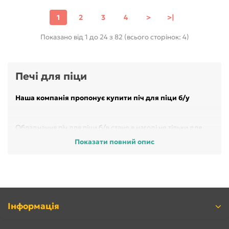
1
2
3
4
>
>|
Показано від 1 до 24 з 82 (всього сторінок: 4)
Печі для піци
Наша компанія пропонує купити піч для піци б/у
Обладнання піч для піци б/в стане в нагоді не тільки для
вузькоформатного закладу піцерій, але і для багатьох
Показати повний опис
інших підприємств громадського харчування: ресторани,
кафе, бари, точки вуличної торгівлі та швидкого харчування
- піца - затребуване і улюблена страва практично кожного
дорослого і дитини.
На сьогоднішній день виробники обладнання для
ресторанів пропонують широкий асортимент печей для
Інформація
піци. Всі печі для випічки піци б/у відрізняються багатьма
параметрами (кількість камер, спосіб підключення, час