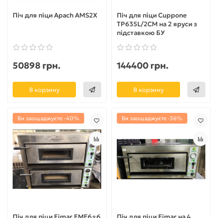
Піч для піци Apach AMS2X
Піч для піци Cuppone
TP635L/2CM на 2 яруси з
підставкою БУ
50898 грн.
144400 грн.
В корзину
В корзину
Ви заощаджуєте -40%
Ви заощаджуєте -36%
Піч для піци Fimar FME6+6
Піч для піци Fimar на 4