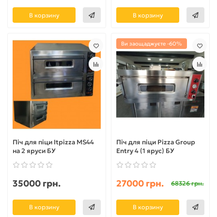
В корзину
В корзину
Ви заощаджуєте -60%
Піч для піци Itpizza MS44
Піч для піци Pizza Group
на 2 яруси БУ
Entry 4 (1 ярус) БУ
35000 грн.
27000 грн.
68326 грн.
В корзину
В корзину