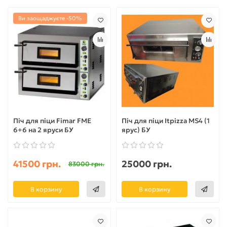
Ви заощаджуєте -50%
Піч для піци Fimar FME
Піч для піци Itpizza MS4 (1
6+6 на 2 яруси БУ
ярус) БУ
41500 грн.
25000 грн.
83000 грн.
В корзину
В корзину