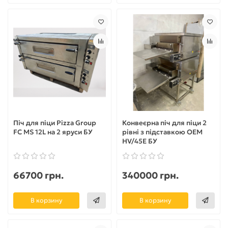
Піч для піци Pizza Group
Конвеєрна піч для піци 2
FC MS 12L на 2 яруси БУ
рівні з підставкою OEM
HV/45E БУ
66700 грн.
340000 грн.
В корзину
В корзину