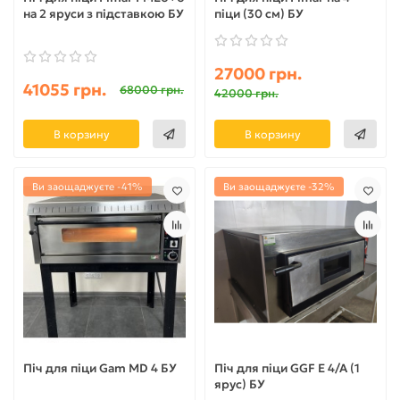
на 2 яруси з підставкою БУ
піци (30 см) БУ
27000 грн.
41055 грн.
68000 грн.
42000 грн.
В корзину
В корзину
Ви заощаджуєте -41%
Ви заощаджуєте -32%
Піч для піци Gam MD 4 БУ
Піч для піци GGF E 4/A (1
ярус) БУ