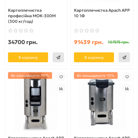
Картоплечистка
Картоплечистка Apach APP
професійна МОК-300М
10 1Ф
(300 кг/год)
34700 грн.
91439 грн.
107575 грн.
В корзину
В корзину
Ви заощаджуєте -10%
Ви заощаджуєте -15%