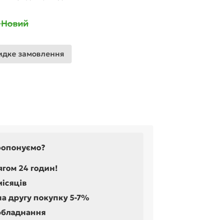
 Новий
дке замовлення
ропонуємо?
ягом 24 годин!
місяців
на другу покупку 5-7%
обладнання