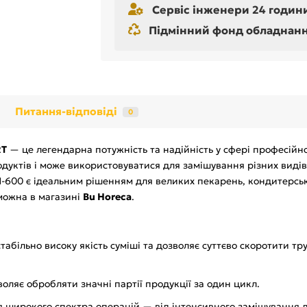
Сервіс інженери 24 години
Підмінний фонд обладнання 
Питання-відповіді
0
RT
— це легендарна потужність та надійність у сфері професійн
уктів і може використовуватися для замішування різних видів 
 H-600 є ідеальним рішенням для великих пекарень, кондитерсь
можна в магазині
Bu Horeca
.
табільно високу якість суміші та дозволяє суттєво скоротити т
оляє обробляти значні партії продукції за один цикл.
широкого спектра операцій — від інтенсивного замішування д