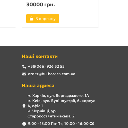
30000 грн.
16000 
В корзину
В ко
Наші контакти
+38(066) 926 52 55
order@bu-horeca.com.ua
Наша адреса
м. Харків, вул. Вернадського, 1А
м. Київ, вул. Будіндустрії, 6, корпус
А, офіс 1
м. Чернівці, ур.
Старокостянтинівська, 2
9:00 - 18:00 Пн-Пт; 10:00 - 16:00 Сб