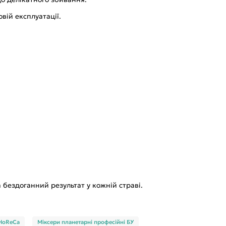
вій експлуатації.
бездоганний результат у кожній страві.
HoReCa
Міксери планетарні професійні БУ