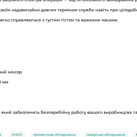
воїм надзвичайно довгим терміном служби навіть при цілодобо
легко справляються з густим тістом та важкими масами.
ий міксер
0 мм
 який забезпечить безперебійну роботу вашого виробництва та 
в
H-600
промислове обладнання
пекарське обладнання