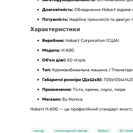
Довговічність:
Обладнання Hobart відоме с
Потужність:
Надійна трансмісія та двигун 
Характеристики
Виробник:
Hobart Corporation (США)
Модель:
H-600
Об'єм діжі:
60 літрів
Тип:
Кремовзбивальна машина / Планетарн
Габаритні розміри (ДхШхВ):
700х1054х142
Призначення:
Тісто, креми, соуси, пюре
Магазин:
Bu Horeca
Hobart H-600 — це професійний стандарт якості,
міксер
планетарний міксер
Hobart
60 літрі