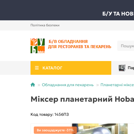
Б/У ТА НО
Політика безпеки
КАТАЛОГ
Па
Обладнання для пекарень
Планетарні міксе
Міксер планетарний Hobar
Код товару: 1456ПЗ
Ви заощаджуєте -31%