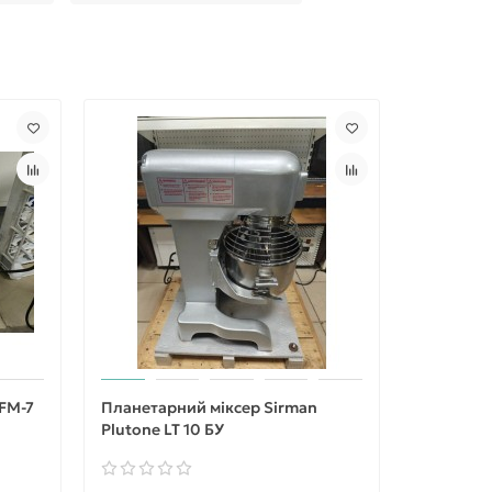
Ви заощад
 FM-7
Планетарний міксер Sirman
Планетар
Plutone LT 10 БУ
Plutone 