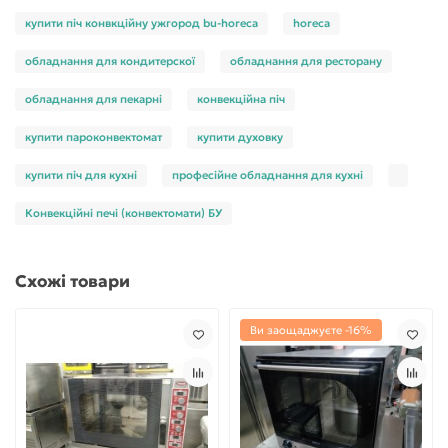
купити піч конвкційну ужгород bu-horeca
horeca
обладнання для кондитерскої
обладнання для ресторану
обладнання для пекарні
конвекційна піч
купити пароконвектомат
купити духовку
купити піч для кухні
професійне обладнання для кухні
Конвекційні печі (конвектомати) БУ
Схожі товари
Ви заощаджуєте -16%