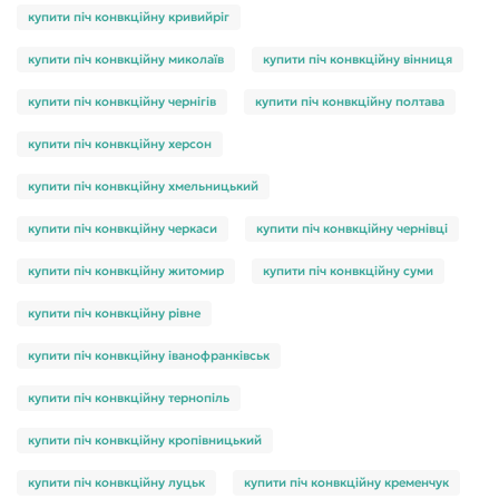
купити піч конвкційну кривийріг
купити піч конвкційну миколаїв
купити піч конвкційну вінниця
купити піч конвкційну чернігів
купити піч конвкційну полтава
купити піч конвкційну херсон
купити піч конвкційну хмельницький
купити піч конвкційну черкаси
купити піч конвкційну чернівці
купити піч конвкційну житомир
купити піч конвкційну суми
купити піч конвкційну рівне
купити піч конвкційну іванофранківськ
купити піч конвкційну тернопіль
купити піч конвкційну кропівницький
купити піч конвкційну луцьк
купити піч конвкційну кременчук