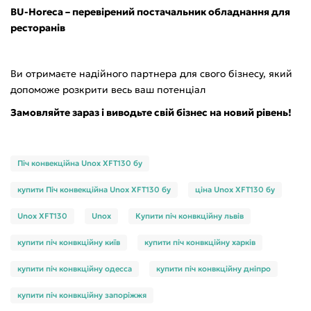
BU-Horeca – перевірений постачальник обладнання для
ресторанів
Ви отримаєте надійного партнера для свого бізнесу, який
допоможе розкрити весь ваш потенціал
Замовляйте зараз і виводьте свій бізнес на новий рівень!
Піч конвекційна Unox XFT130 бу
купити Піч конвекційна Unox XFT130 бу
ціна Unox XFT130 бу
Unox XFT130
Unox
Купити піч конвкційну львів
купити піч конвкційну київ
купити піч конвкційну харків
купити піч конвкційну одесса
купити піч конвкційну дніпро
купити піч конвкційну запоріжжя